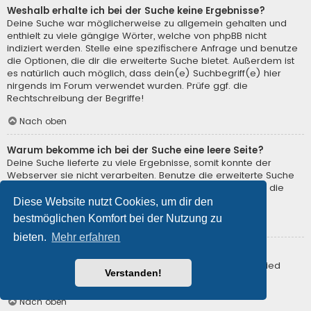
Weshalb erhalte ich bei der Suche keine Ergebnisse?
Deine Suche war möglicherweise zu allgemein gehalten und
enthielt zu viele gängige Wörter, welche von phpBB nicht
indiziert werden. Stelle eine spezifischere Anfrage und benutze
die Optionen, die dir die erweiterte Suche bietet. Außerdem ist
es natürlich auch möglich, dass dein(e) Suchbegriff(e) hier
nirgends im Forum verwendet wurden. Prüfe ggf. die
Rechtschreibung der Begriffe!
Nach oben
Warum bekomme ich bei der Suche eine leere Seite?
Deine Suche lieferte zu viele Ergebnisse, somit konnte der
Webserver sie nicht verarbeiten. Benutze die erweiterte Suche
und gib spezifischere Suchbegriffe ein oder beschränke die
Suche auf verschiedene Unterforen.
Diese Website nutzt Cookies, um dir den
bestmöglichen Komfort bei der Nutzung zu
Nach oben
bieten.
Mehr erfahren
Wie kann ich nach Mitgliedern suchen?
Gehe zur Mitgliederliste und klicke auf „Nach einem Mitglied
Verstanden!
suchen“.
Nach oben