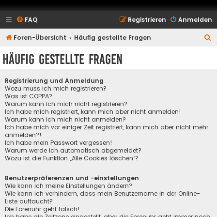
FAQ
Registrieren
Anmelden
S
Foren-Übersicht
Häufig gestellte Fragen
u
Häufig gestellte Fragen
c
h
Registrierung und Anmeldung
e
Wozu muss ich mich registrieren?
Was ist COPPA?
Warum kann ich mich nicht registrieren?
Ich habe mich registriert, kann mich aber nicht anmelden!
Warum kann ich mich nicht anmelden?
Ich habe mich vor einiger Zeit registriert, kann mich aber nicht mehr
anmelden?!
Ich habe mein Passwort vergessen!
Warum werde ich automatisch abgemeldet?
Wozu ist die Funktion „Alle Cookies löschen“?
Benutzerpräferenzen und -einstellungen
Wie kann ich meine Einstellungen ändern?
Wie kann ich verhindern, dass mein Benutzername in der Online-
Liste auftaucht?
Die Forenuhr geht falsch!
Ich habe die Zeitzone eingestellt, aber die Forenuhr geht immer noch