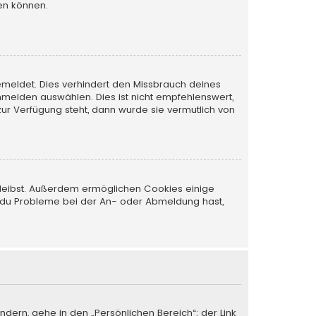
en können.
emeldet. Dies verhindert den Missbrauch deines
melden auswählen. Dies ist nicht empfehlenswert,
zur Verfügung steht, dann wurde sie vermutlich von
 bleibst. Außerdem ermöglichen Cookies einige
nn du Probleme bei der An- oder Abmeldung hast,
ndern, gehe in den „Persönlichen Bereich“; der Link