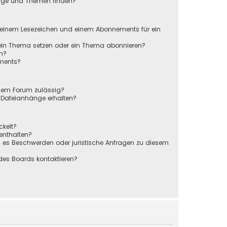
räge und Themen finden?
n
 einem Lesezeichen und einem Abonnements für ein
 ein Thema setzen oder ein Thema abonnieren?
en?
ements?
sem Forum zulässig?
r Dateianhänge erhalten?
ckelt?
 enthalten?
s es Beschwerden oder juristische Anfragen zu diesem
des Boards kontaktieren?