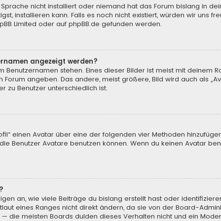
Sprache nicht installiert oder niemand hat das Forum bislang in de
st, installieren kann. Falls es noch nicht existiert, würden wir uns
pBB Limited
oder auf
phpBB.de
gefunden werden.
tzernamen angezeigt werden?
m Benutzernamen stehen. Eines dieser Bilder ist meist mit deinem Ra
m Forum angeben. Das andere, meist größere, Bild wird auch als „Ava
r zu Benutzer unterschiedlich ist.
ofil“ einen Avatar über eine der folgenden vier Methoden hinzufüge
ie Benutzer Avatare benutzen können. Wenn du keinen Avatar benut
?
en an, wie viele Beiträge du bislang erstellt hast oder identifizi
aut eines Ranges nicht direkt ändern, da sie von der Board-Adminis
 — die meisten Boards dulden dieses Verhalten nicht und ein Moder