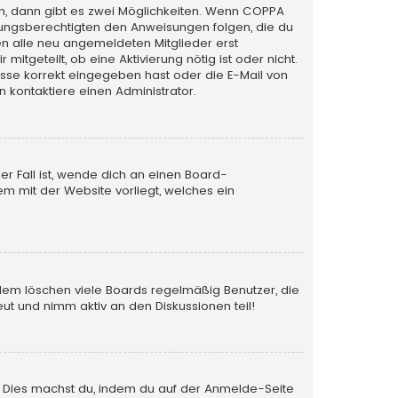
n, dann gibt es zwei Möglichkeiten. Wenn
COPPA
iehungsberechtigten den Anweisungen folgen, die du
sen alle neu angemeldeten Mitglieder erst
itgeteilt, ob eine Aktivierung nötig ist oder nicht.
esse korrekt eingegeben hast oder die E-Mail von
 kontaktiere einen Administrator.
er Fall ist, wende dich an einen Board-
em mit der Website vorliegt, welches ein
rdem löschen viele Boards regelmäßig Benutzer, die
ut und nimm aktiv an den Diskussionen teil!
en. Dies machst du, indem du auf der Anmelde-Seite