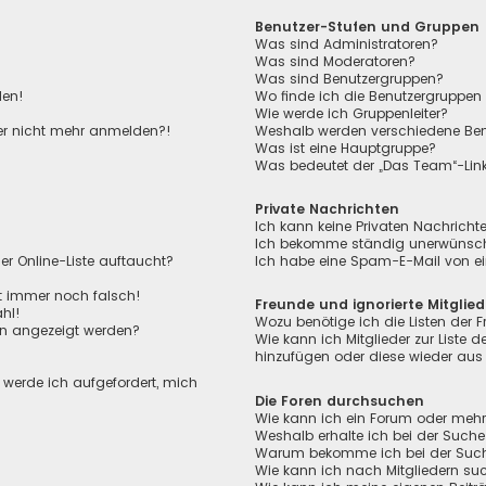
Benutzer-Stufen und Gruppen
Was sind Administratoren?
Was sind Moderatoren?
Was sind Benutzergruppen?
den!
Wo finde ich die Benutzergruppen 
Wie werde ich Gruppenleiter?
aber nicht mehr anmelden?!
Weshalb werden verschiedene Benu
Was ist eine Hauptgruppe?
Was bedeutet der „Das Team“-Link 
Private Nachrichten
Ich kann keine Privaten Nachricht
Ich bekomme ständig unerwünscht
r Online-Liste auftaucht?
Ich habe eine Spam-E-Mail von ei
ht immer noch falsch!
Freunde und ignorierte Mitglied
hl!
Wozu benötige ich die Listen der F
en angezeigt werden?
Wie kann ich Mitglieder zur Liste de
hinzufügen oder diese wieder aus 
, werde ich aufgefordert, mich
Die Foren durchsuchen
Wie kann ich ein Forum oder meh
Weshalb erhalte ich bei der Suche
Warum bekomme ich bei der Suche 
Wie kann ich nach Mitgliedern su