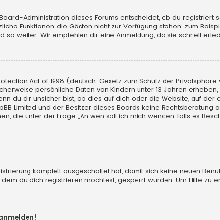
 Board-Administration dieses Forums entscheidet, ob du registriert s
sätzliche Funktionen, die Gästen nicht zur Verfügung stehen: zum Beisp
d so weiter. Wir empfehlen dir eine Anmeldung, da sie schnell erledigt
tection Act of 1998 (deutsch: Gesetz zum Schutz der Privatsphäre vo
licherweise persönliche Daten von Kindern unter 13 Jahren erheben,
du dir unsicher bist, ob dies auf dich oder die Website, auf der du d
hpBB Limited und der Besitzer dieses Boards keine Rechtsberatung an
chen, die unter der Frage „An wen soll ich mich wenden, falls es Be
gistrierung komplett ausgeschaltet hat, damit sich keine neuen Ben
dem du dich registrieren möchtest, gesperrt wurden. Um Hilfe zu er
t anmelden!