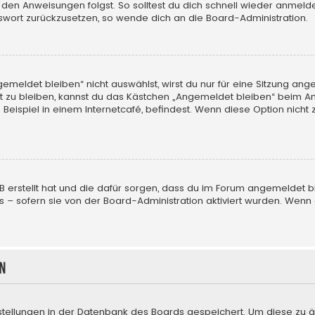
 den Anweisungen folgst. So solltest du dich schnell wieder anmeld
asswort zurückzusetzen, so wende dich an die Board-Administration.
eldet bleiben“ nicht auswählst, wirst du nur für eine Sitzung ang
 zu bleiben, kannst du das Kästchen „Angemeldet bleiben“ beim An
eispiel in einem Internetcafé, befindest. Wenn diese Option nicht 
BB erstellt hat und die dafür sorgen, dass du im Forum angemeldet
us – sofern sie von der Board-Administration aktiviert wurden. We
n
nstellungen in der Datenbank des Boards gespeichert. Um diese zu ä