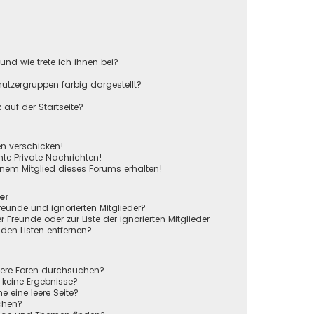
und wie trete ich ihnen bei?
tzergruppen farbig dargestellt?
auf der Startseite?
en verschicken!
e Private Nachrichten!
nem Mitglied dieses Forums erhalten!
er
reunde und ignorierten Mitglieder?
r Freunde oder zur Liste der ignorierten Mitglieder
den Listen entfernen?
rere Foren durchsuchen?
 keine Ergebnisse?
eine leere Seite?
chen?