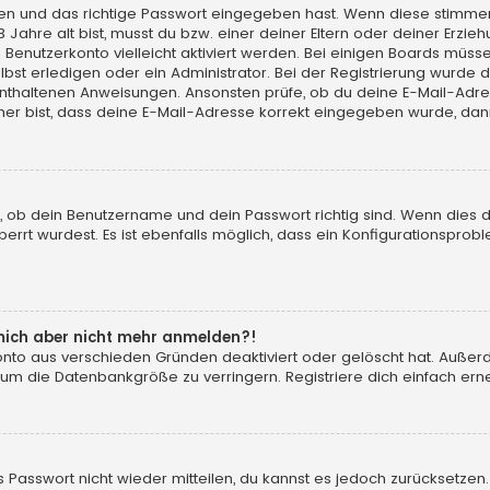
men und das richtige Passwort eingegeben hast. Wenn diese stimme
13 Jahre alt bist, musst du bzw. einer deiner Eltern oder deiner Erz
in Benutzerkonto vielleicht aktiviert werden. Bei einigen Boards müs
t erledigen oder ein Administrator. Bei der Registrierung wurde dir m
 enthaltenen Anweisungen. Ansonsten prüfe, ob du deine E-Mail-Adr
her bist, dass deine E-Mail-Adresse korrekt eingegeben wurde, dann
, ob dein Benutzername und dein Passwort richtig sind. Wenn dies d
errt wurdest. Es ist ebenfalls möglich, dass ein Konfigurationsprobl
n mich aber nicht mehr anmelden?!
konto aus verschieden Gründen deaktiviert oder gelöscht hat. Auße
 um die Datenbankgröße zu verringern. Registriere dich einfach erne
tes Passwort nicht wieder mitteilen, du kannst es jedoch zurücksetz