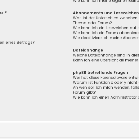
Wie kann ich meine eigenen Beit
len?
Abonnements und Lesezeiche
Was ist der Unterschied zwischen
Thema oder Forum?
Wie kann ich ein Lesezeichen auf
Wie kann ich ein Forum abonnier
Wie deaktiviere ich meine Abonn
en eines Beitrags?
Dateianhänge
Welche Dateianhänge sind in die
Kann ich eine Übersicht all meine
phpBB betreffende Fragen
Wer hat diese Forensoftware entwi
Warum ist Funktion x oder y nicht
An wen soll ich mich wenden, fall
Forum gibt?
Wie kann ich einen Administrator 