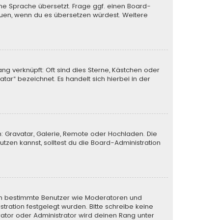
ine Sprache übersetzt. Frage ggf. einen Board-
 freuen, wenn du es übersetzen würdest. Weitere
ng verknüpft: Oft sind dies Sterne, Kästchen oder
tar“ bezeichnet. Es handelt sich hierbei in der
n: Gravatar, Galerie, Remote oder Hochladen. Die
zen kannst, solltest du die Board-Administration
eren bestimmte Benutzer wie Moderatoren und
tration festgelegt wurden. Bitte schreibe keine
ator oder Administrator wird deinen Rang unter