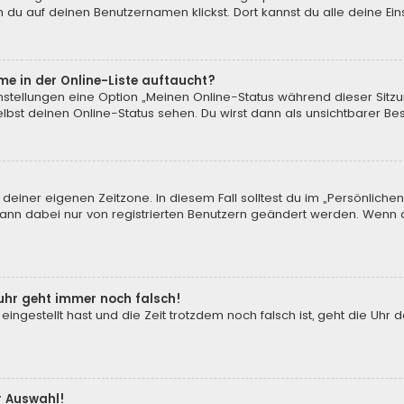
 du auf deinen Benutzernamen klickst. Dort kannst du alle deine Ein
me in der Online-Liste auftaucht?
instellungen eine Option „Meinen Online-Status während dieser Sitz
bst deinen Online-Status sehen. Du wirst dann als unsichtbarer Be
 deiner eigenen Zeitzone. In diesem Fall solltest du im „Persönliche
 kann dabei nur von registrierten Benutzern geändert werden. Wenn du n
enuhr geht immer noch falsch!
 eingestellt hast und die Zeit trotzdem noch falsch ist, geht die Uhr 
.
r Auswahl!