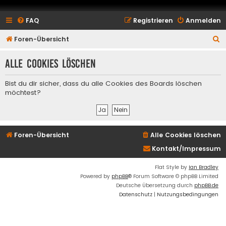
FAQ
Registrieren
Anmelden
S
Foren-Übersicht
u
Alle Cookies löschen
c
h
Bist du dir sicher, dass du alle Cookies des Boards löschen
e
möchtest?
Foren-Übersicht
Alle Cookies löschen
Kontakt/Impressum
Flat Style by
Ian Bradley
Powered by
phpBB
® Forum Software © phpBB Limited
Deutsche Übersetzung durch
phpBB.de
Datenschutz
|
Nutzungsbedingungen