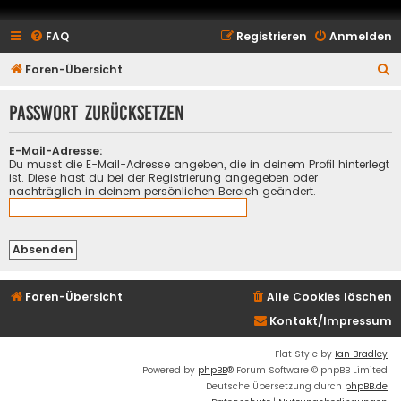
FAQ
Registrieren
Anmelden
S
Foren-Übersicht
u
Passwort zurücksetzen
c
h
E-Mail-Adresse:
e
Du musst die E-Mail-Adresse angeben, die in deinem Profil hinterlegt
ist. Diese hast du bei der Registrierung angegeben oder
nachträglich in deinem persönlichen Bereich geändert.
Foren-Übersicht
Alle Cookies löschen
Kontakt/Impressum
Flat Style by
Ian Bradley
Powered by
phpBB
® Forum Software © phpBB Limited
Deutsche Übersetzung durch
phpBB.de