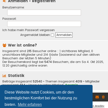
Anmelden
•
Registrieren
Benutzername:
Passwort:
Ich habe mein Passwort vergessen
Angemeldet bleiben
Wer ist online?
Insgesamt sind
215
Besucher online :: 1 sichtbares Mitglied, 0
unsichtbare Mitglieder und 214 Gäste (basierend auf den aktiven
Besuchern der letzten 5 Minuten)
Der Besucherrekord liegt bei
5474
Besuchern, die am Sa 4. Okt 2025,
12:20 gleichzeitig online waren.
Statistik
Beiträge insgesamt
52540
• Themen insgesamt
4019
• Mitglieder
insgesamt
464
• Unser neuestes Mitglied:
Ascanio
Diese Website nutzt Cookies, um dir den
Foren-Übersicht
bestmöglichen Komfort bei der Nutzung zu
bieten.
Mehr erfahren
Flat Style by
Ian Bradley