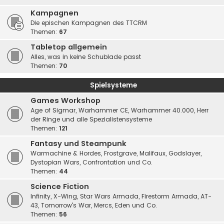
Kampagnen
Die epischen Kampagnen des TTCRM
Themen:
67
Tabletop allgemein
Alles, was in keine Schublade passt
Themen:
70
Spielsysteme
Games Workshop
Age of Sigmar, Warhammer CE, Warhammer 40.000, Herr
der Ringe und alle Spezialistensysteme
Themen:
121
Fantasy und Steampunk
Warmachine & Hordes, Frostgrave, Malifaux, Godslayer,
Dystopian Wars, Confrontation und Co.
Themen:
44
Science Fiction
Infinity, X-Wing, Star Wars Armada, Firestorm Armada, AT-
43, Tomorrow's War, Mercs, Eden und Co.
Themen:
56