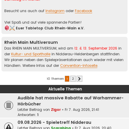
Besucht uns auch auf
Instagram
oder
Facebook
Viel Spaß und auf viele spannende Partien!
Euer Tabletop Club Rhein-Main e.V.
Rhein Main Multiversum
Das RHEIN MAIN MULTIVERSUM, wird am
12. & 13. September 2026
in
der
Kultur- und Sporthalle
in Nidderau-Heldenbergen stattfinden.
Wir planen neben den Spielepräsentationen auch wieder mit vielen
Händlern. Weitere Infos auf der
Convention-Infoseite
.
10 Themen
1
2
Nächste
Aktuelle Themen
Audible hat massive Rabatte auf Warhammer-
Hörbücher
Letzter Beitrag von
Zigor
«
Fr 7. Aug 2026, 21:41
Antworten:
1
09.08.2026 - Spieletreff Nidderau
Letzter Beitrag von
Scarabina
«
Fr 7. Aug 2026, 20:40