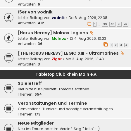
Antworten:
6
15er von vodnik
Letzter Beitrag von
vodnik
«
Do 6. Aug 2026, 22:38
Antworten:
412
1
39
40
41
42
…
[Horus Heresy] Malnox Legions
Letzter Beitrag von
Malnox
«
Di 4. Aug 2026, 10:23
Antworten:
36
1
2
3
4
[THE HORUS HERESY] LEGIO XIII - Ultramarines
Letzter Beitrag von
Zigor
«
Mo 3. Aug 2026, 13:43
Antworten:
3
Tabletop Club Rhein Main e.V.
Spieletreff
Hier bitte nur Spieltreff-Threads eröffnen
Themen:
654
Veranstaltungen und Termine
Conventions, Turniere und sonstige Veranstaltungen
Themen:
173
Neue Mitglieder
Neu im Forum oder im Verein? Sag "Hallo" :-)