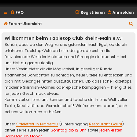
FAQ
Registrieren
Anmelden
S
Foren-Übersicht
u
Willkommen beim Tabletop Club Rhein-Main e.V.
!
c
Schön, dass du den Weg zu uns gefunden hast! Egal, ob du ein
h
erfahrener Tabletop-Veteran bist oder gerade erst in die
e
faszinierende Welt der Miniaturen und Strategie eintauchst – bei
uns bist du genau richtig.
Unser Verein bietet dir die Möglichkeit, in geselliger Runde
spannende Schlachten zu schlagen, neue Spiele zu entdecken und
dich mit Gleichgesinnten auszutauschen. Ob klassische Tabletops,
moderne Skirmish-Games oder epische Kampagnen – hier gibt es
für jeden Geschmack etwas.
Komm vorbei, lerne uns kennen und tauche ein in eine Welt voller
Taktik, Kreativität und Gemeinschaft! Wir freuen uns darauf, dich
bei uns willkommen zu heißen.
Unser
Spieletreff in Nidderau
(Hintereingang
Restaurant Galini
)
öffnet seine Türen jeden
Sonntag ab 12 Uhr
, sowie
jeden ersten
Samstag im Monat
.