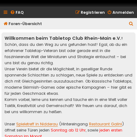
FAQ
Registrieren
Anmelden
S
Foren-Übersicht
u
Willkommen beim Tabletop Club Rhein-Main e.V.
!
c
Schön, dass du den Weg zu uns gefunden hast! Egal, ob du ein
h
erfahrener Tabletop-Veteran bist oder gerade erst in die
e
faszinierende Welt der Miniaturen und Strategie eintauchst – bei
uns bist du genau richtig.
Unser Verein bietet dir die Möglichkeit, in geselliger Runde
spannende Schlachten zu schlagen, neue Spiele zu entdecken und
dich mit Gleichgesinnten auszutauschen. Ob klassische Tabletops,
moderne Skirmish-Games oder epische Kampagnen – hier gibt es
für jeden Geschmack etwas.
Komm vorbei, lerne uns kennen und tauche ein in eine Welt voller
Taktik, Kreativität und Gemeinschaft! Wir freuen uns darauf, dich
bei uns willkommen zu heißen.
Unser
Spieletreff in Nidderau
(Hintereingang
Restaurant Galini
)
öffnet seine Türen jeden
Sonntag ab 12 Uhr
, sowie
jeden ersten
Samstag im Monat
.