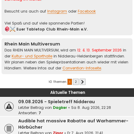
Besucht uns auch auf
Instagram
oder
Facebook
Viel Spaß und auf viele spannende Partien!
Euer Tabletop Club Rhein-Main e.V.
Rhein Main Multiversum
Das RHEIN MAIN MULTIVERSUM, wird am
12. & 13. September 2026
in
der
Kultur- und Sporthalle
in Nidderau-Heldenbergen stattfinden.
Wir planen neben den Spielepräsentationen auch wieder mit vielen
Händlern. Weitere Infos auf der
Convention-Infoseite
.
10 Themen
1
2
Nächste
Aktuelle Themen
09.08.2026 - Spieletreff Nidderau
Letzter Beitrag von
Dagker
«
Sa 8. Aug 2026, 22:28
Antworten:
7
Audible hat massive Rabatte auf Warhammer-
Hörbücher
Letzter Beitrag von
Zigor
«
Fr 7. Aug 2026, 21:41