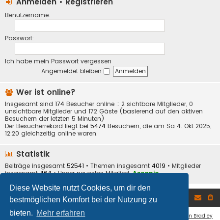
Anmelden
•
Registrieren
Benutzername:
Passwort:
Ich habe mein Passwort vergessen
Angemeldet bleiben
Wer ist online?
Insgesamt sind
174
Besucher online :: 2 sichtbare Mitglieder, 0
unsichtbare Mitglieder und 172 Gäste (basierend auf den aktiven
Besuchern der letzten 5 Minuten)
Der Besucherrekord liegt bei
5474
Besuchern, die am Sa 4. Okt 2025,
12:20 gleichzeitig online waren.
Statistik
Beiträge insgesamt
52541
• Themen insgesamt
4019
• Mitglieder
insgesamt
464
• Unser neuestes Mitglied:
Ascanio
Diese Website nutzt Cookies, um dir den
Foren-Übersicht
bestmöglichen Komfort bei der Nutzung zu
bieten.
Mehr erfahren
Flat Style by
Ian Bradley