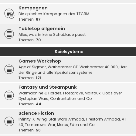
Kampagnen
Die epischen Kampagnen des TTCRM
Themen:
67
Tabletop allgemein
Alles, was in keine Schublade passt
Themen:
70
Spielsysteme
Games Workshop
Age of Sigmar, Warhammer CE, Warhammer 40.000, Herr
der Ringe und alle Spezialistensysteme
Themen:
121
Fantasy und Steampunk
Warmachine & Hordes, Frostgrave, Malifaux, Godslayer,
Dystopian Wars, Confrontation und Co.
Themen:
44
Science Fiction
Infinity, X-Wing, Star Wars Armada, Firestorm Armada, AT-
43, Tomorrow's War, Mercs, Eden und Co.
Themen:
56