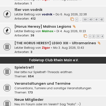
Antworten:
1
15er von vodnik
Letzter Beitrag von
vodnik
«
Do 6. Aug 2026, 22:38
Antworten:
412
1
39
40
41
42
…
[Horus Heresy] Malnox Legions
Letzter Beitrag von
Malnox
«
Di 4. Aug 2026, 10:23
Antworten:
36
1
2
3
4
[THE HORUS HERESY] LEGIO XIII - Ultramarines
Letzter Beitrag von
Zigor
«
Mo 3. Aug 2026, 13:43
Antworten:
3
Tabletop Club Rhein Main e.V.
Spieletreff
Hier bitte nur Spieltreff-Threads eröffnen
Themen:
654
Veranstaltungen und Termine
Conventions, Turniere und sonstige Veranstaltungen
Themen:
173
Neue Mitglieder
Neu im Forum oder im Verein? Sag "Hallo" :-)