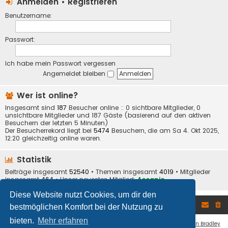
Anmelden
•
Registrieren
Benutzername:
Passwort:
Ich habe mein Passwort vergessen
Angemeldet bleiben
Wer ist online?
Insgesamt sind
187
Besucher online :: 0 sichtbare Mitglieder, 0
unsichtbare Mitglieder und 187 Gäste (basierend auf den aktiven
Besuchern der letzten 5 Minuten)
Der Besucherrekord liegt bei
5474
Besuchern, die am Sa 4. Okt 2025,
12:20 gleichzeitig online waren.
Statistik
Beiträge insgesamt
52540
• Themen insgesamt
4019
• Mitglieder
insgesamt
464
• Unser neuestes Mitglied:
Ascanio
Diese Website nutzt Cookies, um dir den
Foren-Übersicht
bestmöglichen Komfort bei der Nutzung zu
bieten.
Mehr erfahren
Flat Style by
Ian Bradley