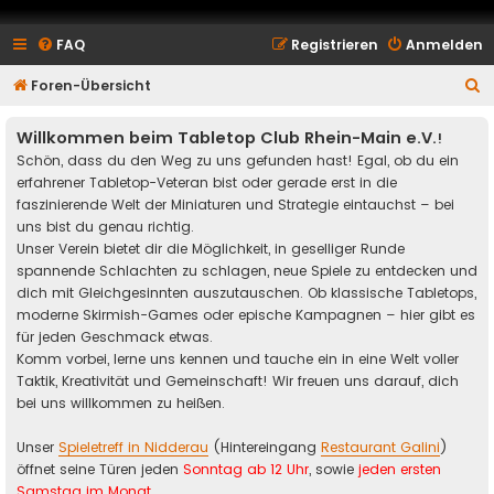
FAQ
Registrieren
Anmelden
S
Foren-Übersicht
u
Willkommen beim Tabletop Club Rhein-Main e.V.
!
c
Schön, dass du den Weg zu uns gefunden hast! Egal, ob du ein
h
erfahrener Tabletop-Veteran bist oder gerade erst in die
e
faszinierende Welt der Miniaturen und Strategie eintauchst – bei
uns bist du genau richtig.
Unser Verein bietet dir die Möglichkeit, in geselliger Runde
spannende Schlachten zu schlagen, neue Spiele zu entdecken und
dich mit Gleichgesinnten auszutauschen. Ob klassische Tabletops,
moderne Skirmish-Games oder epische Kampagnen – hier gibt es
für jeden Geschmack etwas.
Komm vorbei, lerne uns kennen und tauche ein in eine Welt voller
Taktik, Kreativität und Gemeinschaft! Wir freuen uns darauf, dich
bei uns willkommen zu heißen.
Unser
Spieletreff in Nidderau
(Hintereingang
Restaurant Galini
)
öffnet seine Türen jeden
Sonntag ab 12 Uhr
, sowie
jeden ersten
Samstag im Monat
.