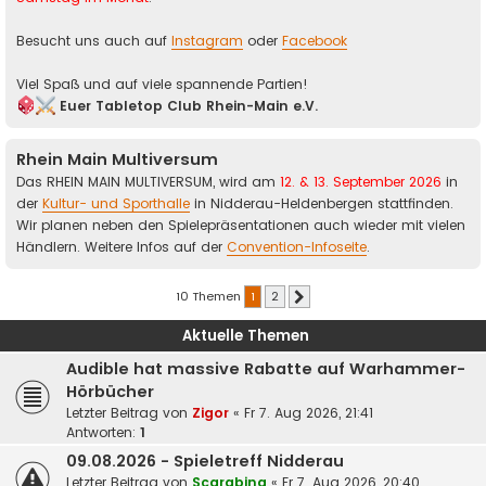
Besucht uns auch auf
Instagram
oder
Facebook
Viel Spaß und auf viele spannende Partien!
Euer Tabletop Club Rhein-Main e.V.
Rhein Main Multiversum
Das RHEIN MAIN MULTIVERSUM, wird am
12. & 13. September 2026
in
der
Kultur- und Sporthalle
in Nidderau-Heldenbergen stattfinden.
Wir planen neben den Spielepräsentationen auch wieder mit vielen
Händlern. Weitere Infos auf der
Convention-Infoseite
.
10 Themen
1
2
Nächste
Aktuelle Themen
Audible hat massive Rabatte auf Warhammer-
Hörbücher
Letzter Beitrag von
Zigor
«
Fr 7. Aug 2026, 21:41
Antworten:
1
09.08.2026 - Spieletreff Nidderau
Letzter Beitrag von
Scarabina
«
Fr 7. Aug 2026, 20:40