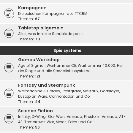
Kampagnen
Die epischen Kampagnen des TTCRM
Themen:
67
Tabletop allgemein
Alles, was in keine Schublade passt
Themen:
70
Spielsysteme
Games Workshop
Age of Sigmar, Warhammer CE, Warhammer 40.000, Herr
der Ringe und alle Spezialistensysteme
Themen:
121
Fantasy und Steampunk
Warmachine & Hordes, Frostgrave, Malifaux, Godslayer,
Dystopian Wars, Confrontation und Co.
Themen:
44
Science Fiction
Infinity, X-Wing, Star Wars Armada, Firestorm Armada, AT-
43, Tomorrow's War, Mercs, Eden und Co.
Themen:
56