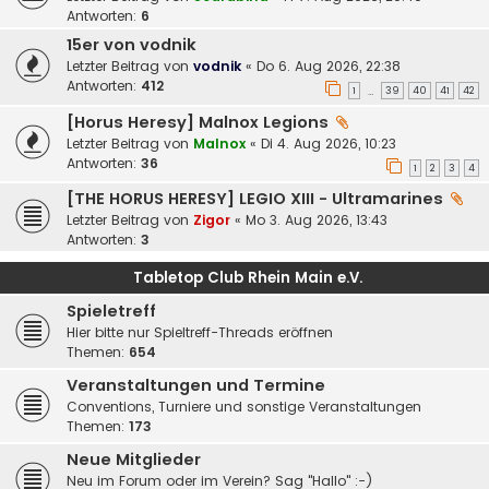
Antworten:
6
15er von vodnik
Letzter Beitrag von
vodnik
«
Do 6. Aug 2026, 22:38
Antworten:
412
1
39
40
41
42
…
[Horus Heresy] Malnox Legions
Letzter Beitrag von
Malnox
«
Di 4. Aug 2026, 10:23
Antworten:
36
1
2
3
4
[THE HORUS HERESY] LEGIO XIII - Ultramarines
Letzter Beitrag von
Zigor
«
Mo 3. Aug 2026, 13:43
Antworten:
3
Tabletop Club Rhein Main e.V.
Spieletreff
Hier bitte nur Spieltreff-Threads eröffnen
Themen:
654
Veranstaltungen und Termine
Conventions, Turniere und sonstige Veranstaltungen
Themen:
173
Neue Mitglieder
Neu im Forum oder im Verein? Sag "Hallo" :-)