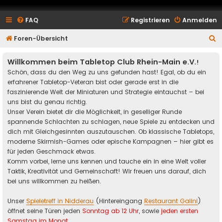
FAQ
Registrieren
Anmelden
S
Foren-Übersicht
u
Willkommen beim Tabletop Club Rhein-Main e.V.
!
c
Schön, dass du den Weg zu uns gefunden hast! Egal, ob du ein
h
erfahrener Tabletop-Veteran bist oder gerade erst in die
e
faszinierende Welt der Miniaturen und Strategie eintauchst – bei
uns bist du genau richtig.
Unser Verein bietet dir die Möglichkeit, in geselliger Runde
spannende Schlachten zu schlagen, neue Spiele zu entdecken und
dich mit Gleichgesinnten auszutauschen. Ob klassische Tabletops,
moderne Skirmish-Games oder epische Kampagnen – hier gibt es
für jeden Geschmack etwas.
Komm vorbei, lerne uns kennen und tauche ein in eine Welt voller
Taktik, Kreativität und Gemeinschaft! Wir freuen uns darauf, dich
bei uns willkommen zu heißen.
Unser
Spieletreff in Nidderau
(Hintereingang
Restaurant Galini
)
öffnet seine Türen jeden
Sonntag ab 12 Uhr
, sowie
jeden ersten
Samstag im Monat
.