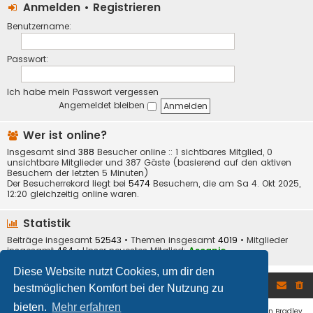
Anmelden
•
Registrieren
Benutzername:
Passwort:
Ich habe mein Passwort vergessen
Angemeldet bleiben
Wer ist online?
Insgesamt sind
388
Besucher online :: 1 sichtbares Mitglied, 0
unsichtbare Mitglieder und 387 Gäste (basierend auf den aktiven
Besuchern der letzten 5 Minuten)
Der Besucherrekord liegt bei
5474
Besuchern, die am Sa 4. Okt 2025,
12:20 gleichzeitig online waren.
Statistik
Beiträge insgesamt
52543
• Themen insgesamt
4019
• Mitglieder
insgesamt
464
• Unser neuestes Mitglied:
Ascanio
Diese Website nutzt Cookies, um dir den
Foren-Übersicht
bestmöglichen Komfort bei der Nutzung zu
bieten.
Mehr erfahren
Flat Style by
Ian Bradley