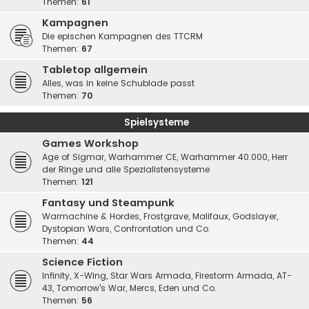
Themen:
61
Kampagnen
Die epischen Kampagnen des TTCRM
Themen:
67
Tabletop allgemein
Alles, was in keine Schublade passt
Themen:
70
Spielsysteme
Games Workshop
Age of Sigmar, Warhammer CE, Warhammer 40.000, Herr
der Ringe und alle Spezialistensysteme
Themen:
121
Fantasy und Steampunk
Warmachine & Hordes, Frostgrave, Malifaux, Godslayer,
Dystopian Wars, Confrontation und Co.
Themen:
44
Science Fiction
Infinity, X-Wing, Star Wars Armada, Firestorm Armada, AT-
43, Tomorrow's War, Mercs, Eden und Co.
Themen:
56