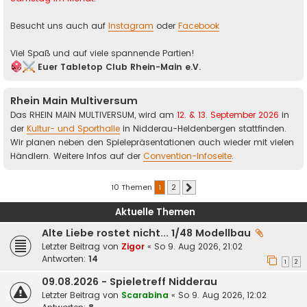
Besucht uns auch auf
Instagram
oder
Facebook
Viel Spaß und auf viele spannende Partien!
Euer Tabletop Club Rhein-Main e.V.
Rhein Main Multiversum
Das RHEIN MAIN MULTIVERSUM, wird am
12. & 13. September 2026
in
der
Kultur- und Sporthalle
in Nidderau-Heldenbergen stattfinden.
Wir planen neben den Spielepräsentationen auch wieder mit vielen
Händlern. Weitere Infos auf der
Convention-Infoseite
.
10 Themen
1
2
Nächste
Aktuelle Themen
Alte Liebe rostet nicht... 1/48 Modellbau
Letzter Beitrag von
Zigor
«
So 9. Aug 2026, 21:02
Antworten:
14
1
2
09.08.2026 - Spieletreff Nidderau
Letzter Beitrag von
Scarabina
«
So 9. Aug 2026, 12:02