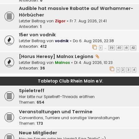
Antworten:
8
Audible hat massive Rabatte auf Warhammer-
Hörbücher
Letzter Beitrag von
Zigor
«
Fr 7. Aug 2026, 21:41
Antworten:
1
15er von vodnik
Letzter Beitrag von
vodnik
«
Do 6. Aug 2026, 22:38
Antworten:
412
1
39
40
41
42
…
[Horus Heresy] Malnox Legions
Letzter Beitrag von
Malnox
«
Di 4. Aug 2026, 10:23
Antworten:
36
1
2
3
4
Tabletop Club Rhein Main e.V.
Spieletreff
Hier bitte nur Spieltreff-Threads eröffnen
Themen:
654
Veranstaltungen und Termine
Conventions, Turniere und sonstige Veranstaltungen
Themen:
173
Neue Mitglieder
Neu im Forum oder im Verein? Sag "Hallo" :-)