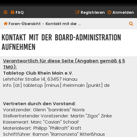
FAQ
Registrieren
Anmelden
S
Foren-Übersicht
Kontakt mit der Board-Administration aufnehmen
u
Kontakt mit der Board-Administration
c
aufnehmen
h
e
Verantwortlich für diese Seite (Angaben gemäß § 5
TMG):
Tabletop Club Rhein Main e.V.
Lehrhöfer Straße 14, 63457 Hanau
info [ät] tabletop [minus] rheinmain [punkt] de
Vertreten durch den Vorstand:
Vorsitzender: Glenn "bannkreis" Norris
Stellvertretender Vorsitzender: Martin "Zigor" Zinke
Kassenwart: Marc "Cavian" Schaaf
Materialwart: Philipp "PhilKraft" Kraft
Schriftführer: Ramon "Ramonzeta" Ritterßhaus