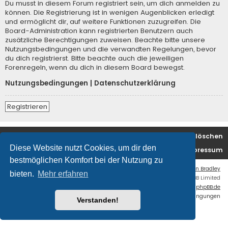
Du musst in diesem Forum registriert sein, um dich anmelden zu
können. Die Registrierung ist in wenigen Augenblicken erledigt
und ermöglicht dir, auf weitere Funktionen zuzugreifen. Die
Board-Administration kann registrierten Benutzern auch
zusätzliche Berechtigungen zuweisen. Beachte bitte unsere
Nutzungsbedingungen und die verwandten Regelungen, bevor
du dich registrierst. Bitte beachte auch die jeweiligen
Forenregeln, wenn du dich in diesem Board bewegst.
Nutzungsbedingungen
|
Datenschutzerklärung
Registrieren
Foren-Übersicht
Alle Cookies löschen
Diese Website nutzt Cookies, um dir den
Kontakt/Impressum
bestmöglichen Komfort bei der Nutzung zu
Flat Style by
Ian Bradley
bieten.
Mehr erfahren
Powered by
phpBB
® Forum Software © phpBB Limited
Deutsche Übersetzung durch
phpBB.de
Datenschutz
|
Nutzungsbedingungen
Verstanden!