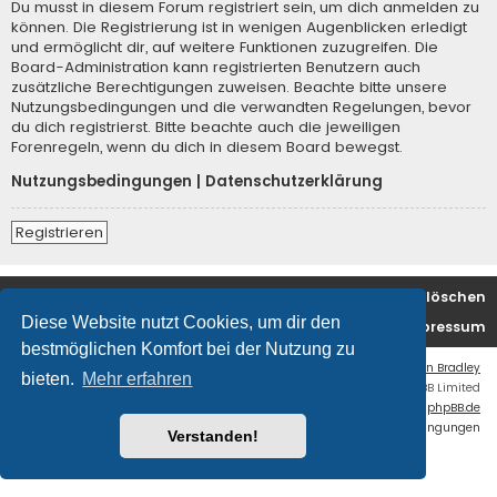
Du musst in diesem Forum registriert sein, um dich anmelden zu
können. Die Registrierung ist in wenigen Augenblicken erledigt
und ermöglicht dir, auf weitere Funktionen zuzugreifen. Die
Board-Administration kann registrierten Benutzern auch
zusätzliche Berechtigungen zuweisen. Beachte bitte unsere
Nutzungsbedingungen und die verwandten Regelungen, bevor
du dich registrierst. Bitte beachte auch die jeweiligen
Forenregeln, wenn du dich in diesem Board bewegst.
Nutzungsbedingungen
|
Datenschutzerklärung
Registrieren
Foren-Übersicht
Alle Cookies löschen
Diese Website nutzt Cookies, um dir den
Kontakt/Impressum
bestmöglichen Komfort bei der Nutzung zu
Flat Style by
Ian Bradley
bieten.
Mehr erfahren
Powered by
phpBB
® Forum Software © phpBB Limited
Deutsche Übersetzung durch
phpBB.de
Datenschutz
|
Nutzungsbedingungen
Verstanden!