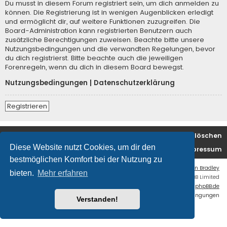
Du musst in diesem Forum registriert sein, um dich anmelden zu
können. Die Registrierung ist in wenigen Augenblicken erledigt
und ermöglicht dir, auf weitere Funktionen zuzugreifen. Die
Board-Administration kann registrierten Benutzern auch
zusätzliche Berechtigungen zuweisen. Beachte bitte unsere
Nutzungsbedingungen und die verwandten Regelungen, bevor
du dich registrierst. Bitte beachte auch die jeweiligen
Forenregeln, wenn du dich in diesem Board bewegst.
Nutzungsbedingungen
|
Datenschutzerklärung
Registrieren
Foren-Übersicht
Alle Cookies löschen
Diese Website nutzt Cookies, um dir den
Kontakt/Impressum
bestmöglichen Komfort bei der Nutzung zu
Flat Style by
Ian Bradley
bieten.
Mehr erfahren
Powered by
phpBB
® Forum Software © phpBB Limited
Deutsche Übersetzung durch
phpBB.de
Datenschutz
|
Nutzungsbedingungen
Verstanden!