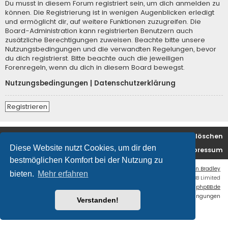
Du musst in diesem Forum registriert sein, um dich anmelden zu
können. Die Registrierung ist in wenigen Augenblicken erledigt
und ermöglicht dir, auf weitere Funktionen zuzugreifen. Die
Board-Administration kann registrierten Benutzern auch
zusätzliche Berechtigungen zuweisen. Beachte bitte unsere
Nutzungsbedingungen und die verwandten Regelungen, bevor
du dich registrierst. Bitte beachte auch die jeweiligen
Forenregeln, wenn du dich in diesem Board bewegst.
Nutzungsbedingungen
|
Datenschutzerklärung
Registrieren
Foren-Übersicht
Alle Cookies löschen
Diese Website nutzt Cookies, um dir den
Kontakt/Impressum
bestmöglichen Komfort bei der Nutzung zu
Flat Style by
Ian Bradley
bieten.
Mehr erfahren
Powered by
phpBB
® Forum Software © phpBB Limited
Deutsche Übersetzung durch
phpBB.de
Datenschutz
|
Nutzungsbedingungen
Verstanden!