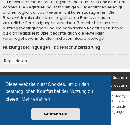
Du musst in diesem Forum registriert sein, um dich anmelden zu
können. Die Registrierung ist in wenigen Augenblicken erledigt
und ermöglicht dir, auf weitere Funktionen zuzugreifen. Die
Board-Administration kann registrierten Benutzern auch
zusätzliche Berechtigungen zuweisen. Beachte bitte unsere
Nutzungsbedingungen und die verwandten Regelungen, bevor
du dich registrierst. Bitte beachte auch die jeweiligen
Forenregeln, wenn du dich in diesem Board bewegst.
Nutzungsbedingungen
|
Datenschutzerklärung
Registrieren
Foren-Übersicht
Alle Cookies löschen
Diese Website nutzt Cookies, um dir den
Kontakt/Impressum
bestmöglichen Komfort bei der Nutzung zu
Flat Style by
Ian Bradley
bieten.
Mehr erfahren
Powered by
phpBB
® Forum Software © phpBB Limited
Deutsche Übersetzung durch
phpBB.de
Datenschutz
|
Nutzungsbedingungen
Verstanden!