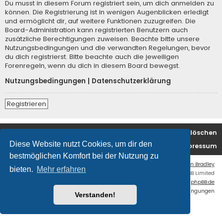
Du musst in diesem Forum registriert sein, um dich anmelden zu
können. Die Registrierung ist in wenigen Augenblicken erledigt
und ermöglicht dir, auf weitere Funktionen zuzugreifen. Die
Board-Administration kann registrierten Benutzern auch
zusätzliche Berechtigungen zuweisen. Beachte bitte unsere
Nutzungsbedingungen und die verwandten Regelungen, bevor
du dich registrierst. Bitte beachte auch die jeweiligen
Forenregeln, wenn du dich in diesem Board bewegst.
Nutzungsbedingungen
|
Datenschutzerklärung
Registrieren
Foren-Übersicht
Alle Cookies löschen
Diese Website nutzt Cookies, um dir den
Kontakt/Impressum
bestmöglichen Komfort bei der Nutzung zu
Flat Style by
Ian Bradley
bieten.
Mehr erfahren
Powered by
phpBB
® Forum Software © phpBB Limited
Deutsche Übersetzung durch
phpBB.de
Datenschutz
|
Nutzungsbedingungen
Verstanden!