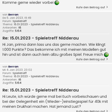
Komme gerne wieder vorbei
Rufe den Beitrag auf
von
Berran
Do 5. Jan 2023, 19:49
Forum:
Spieletreff
Thema:
15.01.2023 - Spieletreff Nidderau
Antworten:
18
Zugriffe:
5154
Re: 15.01.2023 - Spieletreff Nidderau
Hi Jan, prima dann lass uns das gerne machen. Wie klingt
1.000 Punkte? Das bekomme ich mit meinen Modellen gut
hin und ist dann auch kein allzu großes Spiel. Freue mich
Rufe den Beitrag auf
von
Berran
Mi 4. Jan 2023, 23:02
Forum:
Spieletreff
Thema:
15.01.2023 - Spieletreff Nidderau
Antworten:
18
Zugriffe:
5154
Re: 15.01.2023 - Spieletreff Nidderau
Hi Leute, ich würde gerne mal bei Euch vorbeischauen und
bei der Gelegenheit ein (Wieder-)einstiegsspiel für 40k mit
meinen Drukhari machen. Hat jemand Lust?
Rufe den Beitrag auf