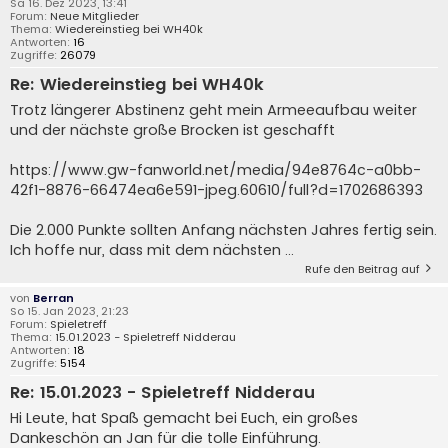
Sa 16. Dez 2023, 13:41
Forum:
Neue Mitglieder
Thema:
Wiedereinstieg bei WH40k
Antworten:
16
Zugriffe:
26079
Re: Wiedereinstieg bei WH40k
Trotz längerer Abstinenz geht mein Armeeaufbau weiter
und der nächste große Brocken ist geschafft
https://www.gw-fanworld.net/media/94e8764c-a0bb-
42f1-8876-66474ea6e591-jpeg.60610/full?d=1702686393
Die 2.000 Punkte sollten Anfang nächsten Jahres fertig sein.
Ich hoffe nur, dass mit dem nächsten ...
Rufe den Beitrag auf
von
Berran
So 15. Jan 2023, 21:23
Forum:
Spieletreff
Thema:
15.01.2023 - Spieletreff Nidderau
Antworten:
18
Zugriffe:
5154
Re: 15.01.2023 - Spieletreff Nidderau
Hi Leute, hat Spaß gemacht bei Euch, ein großes
Dankeschön an Jan für die tolle Einführung.