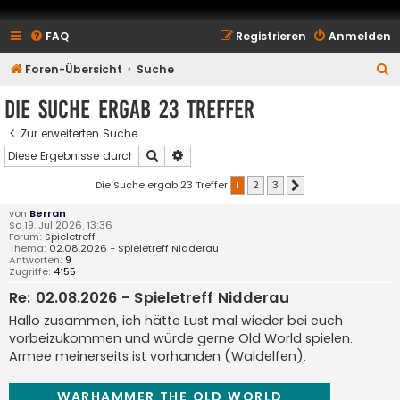
FAQ
Registrieren
Anmelden
S
Foren-Übersicht
Suche
u
Die Suche ergab 23 Treffer
c
Zur erweiterten Suche
h
Suche
Erweiterte Suche
e
Die Suche ergab 23 Treffer
1
2
3
Nächste
von
Berran
So 19. Jul 2026, 13:36
Forum:
Spieletreff
Thema:
02.08.2026 - Spieletreff Nidderau
Antworten:
9
Zugriffe:
4155
Re: 02.08.2026 - Spieletreff Nidderau
Hallo zusammen, ich hätte Lust mal wieder bei euch
vorbeizukommen und würde gerne Old World spielen.
Armee meinerseits ist vorhanden (Waldelfen).
WARHAMMER THE OLD WORLD