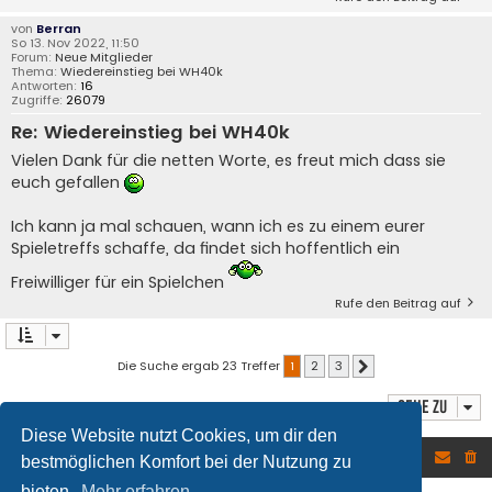
von
Berran
So 13. Nov 2022, 11:50
Forum:
Neue Mitglieder
Thema:
Wiedereinstieg bei WH40k
Antworten:
16
Zugriffe:
26079
Re: Wiedereinstieg bei WH40k
Vielen Dank für die netten Worte, es freut mich dass sie
euch gefallen
Ich kann ja mal schauen, wann ich es zu einem eurer
Spieletreffs schaffe, da findet sich hoffentlich ein
Freiwilliger für ein Spielchen
Rufe den Beitrag auf
Die Suche ergab 23 Treffer
1
2
3
Nächste
Gehe zu
Diese Website nutzt Cookies, um dir den
Foren-Übersicht
bestmöglichen Komfort bei der Nutzung zu
bieten.
Mehr erfahren