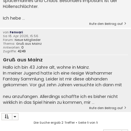
Spacemarines und Chaos. Besonders imposant ist der
Höllenschlächter.
Ich hebe ...
Rufe den Beitrag auf
von
Fenvari
Sa 18. Apr 2026, 15:56
Forum:
Neue Mitglieder
Thema:
Gruß aus Mainz
Antworten:
0
Zugriffe:
4249
Gruß aus Mainz
Hallo ich bin 43 Jahre alt, wohne in Mainz.
In meiner Jugend hatte ich eine riesige Warhammer
Fantasy Sammlung. Leider ist mir diese abhanden
gekommen. Vor gut zehn Jahren versuchte ich dann mit
neu anzufangen. Allerdings schaffte ich es bisher nicht
wirklich in das Spiel hinein zu kommen, mir ...
Rufe den Beitrag auf
Die Suche ergab 2 Treffer • Seite
1
von
1