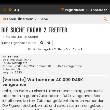
FAQ
Registrieren
Anmelden
S
Foren-Übersicht
Suche
u
Die Suche ergab 2 Treffer
c
Zur erweiterten Suche
h
Suche
Erweiterte Suche
e
Die Suche ergab 2 Treffer • Seite
1
von
1
von
Fenvari
So 3. Mai 2026, 16:49
Forum:
Marktplatz
Thema:
[Verkaufe] Warhammer 40.000 DARK vengeance
Antworten:
0
Zugriffe:
3623
[Verkaufe] Warhammer 40.000 DARK
vengeance
Hallo, ich biete zu einem fairen Preisvorschlag, gebraucht
aber noch in gutem Zustand eine DARK vengeance Box
Inhalt ohne Karton. Zubehör größtenteils noch vorhanden.
Die Figuren sind unbemalt und schon zusammen gebaut.