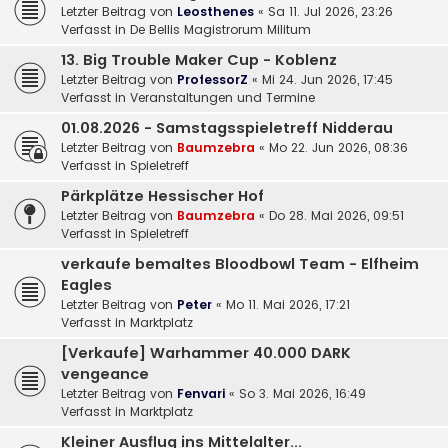
Letzter Beitrag von
Leosthenes
«
Sa 11. Jul 2026, 23:26
Verfasst in
De Bellis Magistrorum Militum
13. Big Trouble Maker Cup - Koblenz
Letzter Beitrag von
ProfessorZ
«
Mi 24. Jun 2026, 17:45
Verfasst in
Veranstaltungen und Termine
01.08.2026 - Samstagsspieletreff Nidderau
Letzter Beitrag von
Baumzebra
«
Mo 22. Jun 2026, 08:36
Verfasst in
Spieletreff
Pärkplätze Hessischer Hof
Letzter Beitrag von
Baumzebra
«
Do 28. Mai 2026, 09:51
Verfasst in
Spieletreff
verkaufe bemaltes Bloodbowl Team - Elfheim
Eagles
Letzter Beitrag von
Peter
«
Mo 11. Mai 2026, 17:21
Verfasst in
Marktplatz
[Verkaufe] Warhammer 40.000 DARK
vengeance
Letzter Beitrag von
Fenvari
«
So 3. Mai 2026, 16:49
Verfasst in
Marktplatz
Kleiner Ausflug ins Mittelalter...