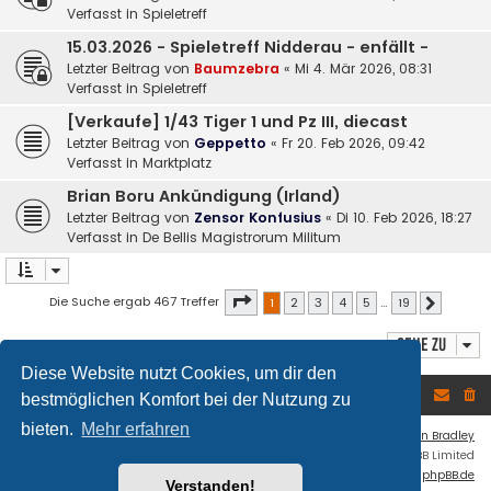
Verfasst in
Spieletreff
15.03.2026 - Spieletreff Nidderau - enfällt -
Letzter Beitrag von
Baumzebra
«
Mi 4. Mär 2026, 08:31
Verfasst in
Spieletreff
[Verkaufe] 1/43 Tiger 1 und Pz III, diecast
Letzter Beitrag von
Geppetto
«
Fr 20. Feb 2026, 09:42
Verfasst in
Marktplatz
Brian Boru Ankündigung (Irland)
Letzter Beitrag von
Zensor Konfusius
«
Di 10. Feb 2026, 18:27
Verfasst in
De Bellis Magistrorum Militum
Seite
1
von
19
Die Suche ergab 467 Treffer
1
2
3
4
5
…
19
Nächste
Gehe zu
Diese Website nutzt Cookies, um dir den
Foren-Übersicht
bestmöglichen Komfort bei der Nutzung zu
bieten.
Mehr erfahren
Flat Style by
Ian Bradley
Powered by
phpBB
® Forum Software © phpBB Limited
Deutsche Übersetzung durch
phpBB.de
Verstanden!