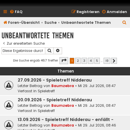
FAQ
Registrieren
Anmelden
S
Foren-Übersicht
Suche
Unbeantwortete Themen
u
Unbeantwortete Themen
c
Zur erweiterten Suche
h
Suche
Erweiterte Suche
e
Seite
1
von
19
Die Suche ergab 467 Treffer
1
2
3
4
5
…
19
Nächste
Themen
27.09.2026 - Spieletreff Nidderau
Letzter Beitrag von
Baumzebra
«
Mi 29. Jul 2026, 08:47
Verfasst in
Spieletreff
20.09.2026 - Spieletreff Nidderau
Letzter Beitrag von
Baumzebra
«
Mi 29. Jul 2026, 08:47
Verfasst in
Spieletreff
13.09.2026 - Spieletreff Nidderau - enfällt -
Letzter Beitrag von
Baumzebra
«
Mi 29. Jul 2026, 08:46