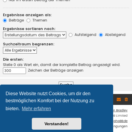
Ergebnisse anzeigen als:
Beiträge
Themen
Ergebnisse sortieren nach:
Aufsteigend
Absteigend
Suchzeitraum begrenzen:
Die ersten:
Stelle 0 als Wert ein, damit der komplette Beitrag angezeigt wird.
Zeichen der Beiträge anzeigen
Diese Website nutzt Cookies, um dir den
Foren-Übersicht
bestmöglichen Komfort bei der Nutzung zu
bieten.
Mehr erfahren
Flat Style by
Ian Bradley
Powered by
phpBB
® Forum Software © phpBB Limited
Deutsche Übersetzung durch
phpBB.de
Verstanden!
Datenschutz
|
Nutzungsbedingungen