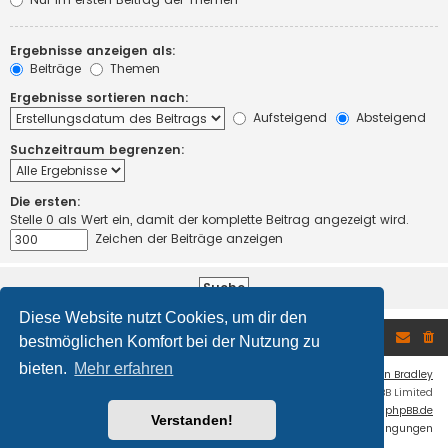
Ergebnisse anzeigen als:
Beiträge
Themen
Ergebnisse sortieren nach:
Aufsteigend
Absteigend
Suchzeitraum begrenzen:
Die ersten:
Stelle 0 als Wert ein, damit der komplette Beitrag angezeigt wird.
Zeichen der Beiträge anzeigen
Diese Website nutzt Cookies, um dir den
Foren-Übersicht
bestmöglichen Komfort bei der Nutzung zu
bieten.
Mehr erfahren
Flat Style by
Ian Bradley
Powered by
phpBB
® Forum Software © phpBB Limited
Deutsche Übersetzung durch
phpBB.de
Verstanden!
Datenschutz
|
Nutzungsbedingungen