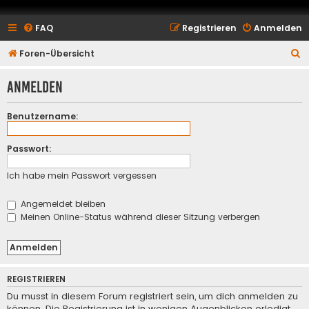
FAQ
Registrieren
Anmelden
S
Foren-Übersicht
u
Anmelden
c
h
Benutzername:
e
Passwort:
Ich habe mein Passwort vergessen
Angemeldet bleiben
Meinen Online-Status während dieser Sitzung verbergen
REGISTRIEREN
Du musst in diesem Forum registriert sein, um dich anmelden zu
können. Die Registrierung ist in wenigen Augenblicken erledigt