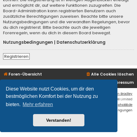
und ermöglicht dir, auf weitere Funktionen zuzugreifen. Die
Board-Administration kann registrierten Benutzern auch
zusätzliche Berechtigungen zuweisen. Beachte bitte unsere
Nutzungsbedingungen und die verwandten Regelungen, bevor
du dich registrierst. Bitte beachte auch die jeweiligen
Forenregeln, wenn du dich in diesem Board bewegst.
Nutzungsbedingungen
|
Datenschutzerklärung
Registrieren
Foren-Übersicht
Alle Cookies löschen
Kontakt/Impressum
Diese Website nutzt Cookies, um dir den
Flat Style by
Ian Bradley
bestmöglichen Komfort bei der Nutzung zu
Powered by
phpBB
® Forum Software © phpBB Limited
bieten.
Mehr erfahren
Deutsche Übersetzung durch
phpBB.de
Datenschutz
|
Nutzungsbedingungen
Verstanden!