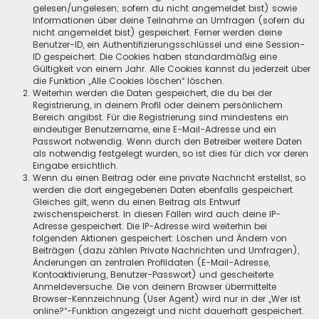
gelesen/ungelesen; sofern du nicht angemeldet bist) sowie
Informationen über deine Teilnahme an Umfragen (sofern du
nicht angemeldet bist) gespeichert. Ferner werden deine
Benutzer-ID, ein Authentifizierungsschlüssel und eine Session-
ID gespeichert. Die Cookies haben standardmäßig eine
Gültigkeit von einem Jahr. Alle Cookies kannst du jederzeit über
die Funktion „Alle Cookies löschen“ löschen.
Weiterhin werden die Daten gespeichert, die du bei der
Registrierung, in deinem Profil oder deinem persönlichem
Bereich angibst. Für die Registrierung sind mindestens ein
eindeutiger Benutzername, eine E-Mail-Adresse und ein
Passwort notwendig. Wenn durch den Betreiber weitere Daten
als notwendig festgelegt wurden, so ist dies für dich vor deren
Eingabe ersichtlich.
Wenn du einen Beitrag oder eine private Nachricht erstellst, so
werden die dort eingegebenen Daten ebenfalls gespeichert.
Gleiches gilt, wenn du einen Beitrag als Entwurf
zwischenspeicherst. In diesen Fällen wird auch deine IP-
Adresse gespeichert. Die IP-Adresse wird weiterhin bei
folgenden Aktionen gespeichert: Löschen und Ändern von
Beiträgen (dazu zählen Private Nachrichten und Umfragen),
Änderungen an zentralen Profildaten (E-Mail-Adresse,
Kontoaktivierung, Benutzer-Passwort) und gescheiterte
Anmeldeversuche. Die von deinem Browser übermittelte
Browser-Kennzeichnung (User Agent) wird nur in der „Wer ist
online?“-Funktion angezeigt und nicht dauerhaft gespeichert.