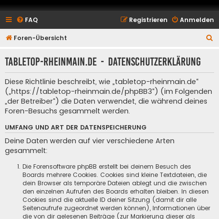
FAQ
Registrieren
Anmelden
S
Foren-Übersicht
u
tabletop-rheinmain.de - Datenschutzerklärung
c
h
Diese Richtlinie beschreibt, wie „tabletop-rheinmain.de“
e
(„https://tabletop-rheinmain.de/phpBB3“) (im Folgenden
„der Betreiber“) die Daten verwendet, die während deines
Foren-Besuchs gesammelt werden.
UMFANG UND ART DER DATENSPEICHERUNG
Deine Daten werden auf vier verschiedene Arten
gesammelt:
Die Forensoftware phpBB erstellt bei deinem Besuch des
Boards mehrere Cookies. Cookies sind kleine Textdateien, die
dein Browser als temporäre Dateien ablegt und die zwischen
den einzelnen Aufrufen des Boards erhalten bleiben. In diesen
Cookies sind die aktuelle ID deiner Sitzung (damit dir alle
Seitenaufrufe zugeordnet werden können), Informationen über
die von dir gelesenen Beiträge (zur Markierung dieser als