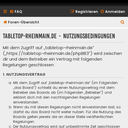
FAQ
Registrieren
Anmelden
S
Foren-Übersicht
u
tabletop-rheinmain.de - Nutzungsbedingungen
c
h
Mit dem Zugriff auf „tabletop-rheinmain.de“
e
(„https://tabletop-rheinmain.de/phpBB3“) wird zwischen
dir und dem Betreiber ein Vertrag mit folgenden
Regelungen geschlossen:
1. NUTZUNGSVERTRAG
Mit dem Zugriff auf „tabletop-rheinmain.de“ (im Folgenden
„das Board“) schließt du einen Nutzungsvertrag mit dem
Betreiber des Boards ab (im Folgenden „Betreiber“) und
erklärst dich mit den nachfolgenden Regelungen
einverstanden.
Wenn du mit diesen Regelungen nicht einverstanden bist, so
darfst du das Board nicht weiter nutzen. Für die Nutzung des
Boards gelten jeweils die an dieser Stelle veröffentlichten
Regelungen.
Der Nutzungsvertrag wird auf unbestimmte Zeit geschlossen