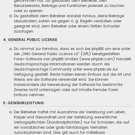
genommen hat. Du gestattest dem Betreiber, dein
Benutzerkonto, Beiträge und Funktionen jederzeit zu löschen
oder zu sperren.
Du gestattest dem Betreiber darüber hinaus, deine Beiträge
abzuändern, sofern sie gegen o. g. Regeln verstoßen oder
geeignet sind, dem Betreiber oder einem Dritten Schaden
zuzufügen.
4. GENERAL PUBLIC LICENSE
Du nimmst zur Kenntnis, dass es sich bei phpBB um eine unter
der „
GNU General Public License v2
“ (GPL) bereitgestellten
Foren-Software von phpBB Limited (www.phpbb.com) handelt;
deutschsprachige Informationen werden durch die
deutschsprachige Community unter www.phpbb.de zur
Verfügung gestellt. Beide haben keinen Einfluss auf die Art und
Weise, wie die Software verwendet wird. Sie können
insbesondere die Verwendung der Software für bestimmte
Zwecke nicht untersagen oder auf Inhalte fremder Foren
Einfluss nehmen.
5. GEWÄHRLEISTUNG
Der Betreiber haftet mit Ausnahme der Verletzung von Leben,
Körper und Gesundheit und der Verletzung wesentlicher
Vertragspflichten (Kardinalpflichten) nur für Schäden, die auf
ein vorsätzliches oder grob fahrlässiges Verhalten
zurückzuführen sind. Dies gilt auch für mittelbare