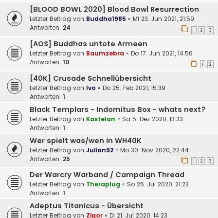
[BLOOD BOWL 2020] Blood Bowl Resurrection
Letzter Beitrag von
Buddha1985
«
Mi 23. Jun 2021, 21:59
Antworten:
24
1
2
3
[AOS] Buddhas untote Armeen
Letzter Beitrag von
Baumzebra
«
Do 17. Jun 2021, 14:56
Antworten:
10
1
2
[40K] Crusade Schnellübersicht
Letzter Beitrag von
Ivo
«
Do 25. Feb 2021, 15:39
Antworten:
1
Black Templars - Indomitus Box - whats next?
Letzter Beitrag von
Kastelan
«
Sa 5. Dez 2020, 13:33
Antworten:
1
Wer spielt was/wen in WH40K
Letzter Beitrag von
Julian92
«
Mo 30. Nov 2020, 22:44
Antworten:
25
1
2
3
Der Warcry Warband / Campaign Thread
Letzter Beitrag von
Theraplug
«
So 26. Jul 2020, 21:23
Antworten:
1
Adeptus Titanicus - Übersicht
Letzter Beitrag von
Zigor
«
Di 21. Jul 2020, 14:23