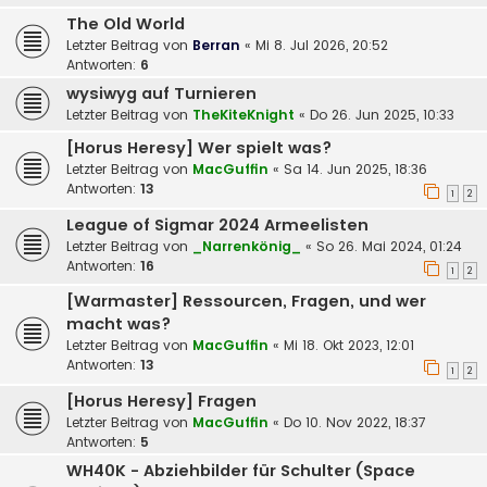
The Old World
Letzter Beitrag von
Berran
«
Mi 8. Jul 2026, 20:52
Antworten:
6
wysiwyg auf Turnieren
Letzter Beitrag von
TheKiteKnight
«
Do 26. Jun 2025, 10:33
[Horus Heresy] Wer spielt was?
Letzter Beitrag von
MacGuffin
«
Sa 14. Jun 2025, 18:36
Antworten:
13
1
2
League of Sigmar 2024 Armeelisten
Letzter Beitrag von
_Narrenkönig_
«
So 26. Mai 2024, 01:24
Antworten:
16
1
2
[Warmaster] Ressourcen, Fragen, und wer
macht was?
Letzter Beitrag von
MacGuffin
«
Mi 18. Okt 2023, 12:01
Antworten:
13
1
2
[Horus Heresy] Fragen
Letzter Beitrag von
MacGuffin
«
Do 10. Nov 2022, 18:37
Antworten:
5
WH40K - Abziehbilder für Schulter (Space