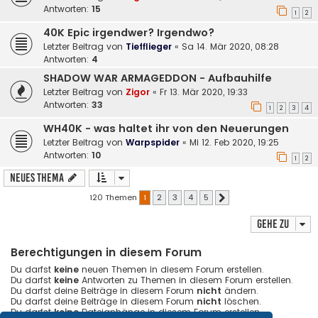
Antworten:
15
1
2
40K Epic irgendwer? Irgendwo?
Letzter Beitrag von
Tiefflieger
«
Sa 14. Mär 2020, 08:28
Antworten:
4
SHADOW WAR ARMAGEDDON - Aufbauhilfe
Letzter Beitrag von
Zigor
«
Fr 13. Mär 2020, 19:33
Antworten:
33
1
2
3
4
WH40K - was haltet ihr von den Neuerungen
Letzter Beitrag von
Warpspider
«
Mi 12. Feb 2020, 19:25
Antworten:
10
1
2
Neues Thema
120 Themen
1
2
3
4
5
Nächste
Gehe zu
Berechtigungen in diesem Forum
Du darfst
keine
neuen Themen in diesem Forum erstellen.
Du darfst
keine
Antworten zu Themen in diesem Forum erstellen.
Du darfst deine Beiträge in diesem Forum
nicht
ändern.
Du darfst deine Beiträge in diesem Forum
nicht
löschen.
Du darfst
keine
Dateianhänge in diesem Forum erstellen.