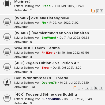
Marines)
Letzter Beitrag von
Preda
«
Fr 13. Mai 2022, 07:48
Antworten:
11
1
2
[Wh40k] aktuelle Listengröße
Letzter Beitrag von
Flo
«
Fr 29. Apr 2022, 21:02
Antworten:
1
[WH40K] Übersichtskarten von Einheiten
Letzter Beitrag von
BierWurst
«
Do 7. Apr 2022, 09:33
Antworten:
5
WH40K Kill Team-Teams
Letzter Beitrag von
PhilKraft
«
Mi 19. Jan 2022, 03:56
Antworten:
8
[40K] Regeln Edition 3 vs Edition 4 ?
Letzter Beitrag von
Zigor
«
Do 21. Okt 2021, 13:20
Antworten:
9
Der "Warhammer CE"-Thread
Letzter Beitrag von
Ovaron76
«
Mi 28. Jul 2021, 08:19
Antworten:
123
1
10
11
12
13
…
[40K] Tausend Söhne des Buddha
Letzter Beitrag von
Buddha1985
«
Do 8. Jul 2021, 19:49
Antworten:
5