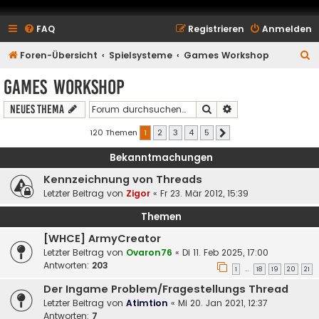
FAQ
Registrieren
Anmelden
S
Foren-Übersicht
Spielsysteme
Games Workshop
u
Games Workshop
c
Suche
Erweiterte Suche
Neues Thema
h
e
120 Themen
1
2
3
4
5
Nächste
Bekanntmachungen
Kennzeichnung von Threads
Letzter Beitrag von
Zigor
«
Fr 23. Mär 2012, 15:39
Themen
[WHCE] ArmyCreator
Letzter Beitrag von
Ovaron76
«
Di 11. Feb 2025, 17:00
Antworten:
203
1
18
19
20
21
…
Der Ingame Problem/Fragestellungs Thread
Letzter Beitrag von
Atimtion
«
Mi 20. Jan 2021, 12:37
Antworten:
7