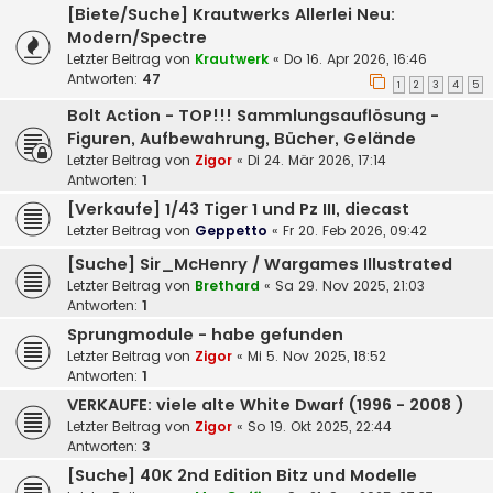
[Biete/Suche] Krautwerks Allerlei Neu:
Modern/Spectre
Letzter Beitrag von
Krautwerk
«
Do 16. Apr 2026, 16:46
Antworten:
47
1
2
3
4
5
Bolt Action - TOP!!! Sammlungsauflösung -
Figuren, Aufbewahrung, Bücher, Gelände
Letzter Beitrag von
Zigor
«
Di 24. Mär 2026, 17:14
Antworten:
1
[Verkaufe] 1/43 Tiger 1 und Pz III, diecast
Letzter Beitrag von
Geppetto
«
Fr 20. Feb 2026, 09:42
[Suche] Sir_McHenry / Wargames Illustrated
Letzter Beitrag von
Brethard
«
Sa 29. Nov 2025, 21:03
Antworten:
1
Sprungmodule - habe gefunden
Letzter Beitrag von
Zigor
«
Mi 5. Nov 2025, 18:52
Antworten:
1
VERKAUFE: viele alte White Dwarf (1996 - 2008 )
Letzter Beitrag von
Zigor
«
So 19. Okt 2025, 22:44
Antworten:
3
[Suche] 40K 2nd Edition Bitz und Modelle