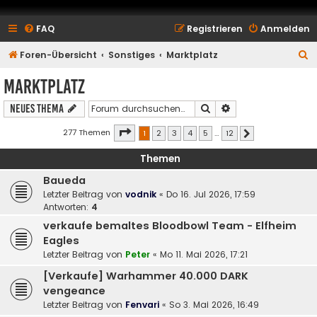
FAQ
Registrieren
Anmelden
S
Foren-Übersicht
Sonstiges
Marktplatz
u
Marktplatz
c
Suche
Erweiterte Suche
Neues Thema
h
e
Seite
1
von
12
277 Themen
1
2
3
4
5
…
12
Nächste
Themen
Baueda
Letzter Beitrag von
vodnik
«
Do 16. Jul 2026, 17:59
Antworten:
4
verkaufe bemaltes Bloodbowl Team - Elfheim
Eagles
Letzter Beitrag von
Peter
«
Mo 11. Mai 2026, 17:21
[Verkaufe] Warhammer 40.000 DARK
vengeance
Letzter Beitrag von
Fenvari
«
So 3. Mai 2026, 16:49