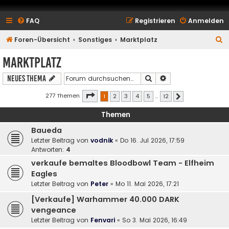
FAQ
Registrieren
Anmelden
S
Foren-Übersicht
Sonstiges
Marktplatz
u
Marktplatz
c
Suche
Erweiterte Suche
Neues Thema
h
e
Seite
1
von
12
277 Themen
1
2
3
4
5
…
12
Nächste
Themen
Baueda
Letzter Beitrag von
vodnik
«
Do 16. Jul 2026, 17:59
Antworten:
4
verkaufe bemaltes Bloodbowl Team - Elfheim
Eagles
Letzter Beitrag von
Peter
«
Mo 11. Mai 2026, 17:21
[Verkaufe] Warhammer 40.000 DARK
vengeance
Letzter Beitrag von
Fenvari
«
So 3. Mai 2026, 16:49