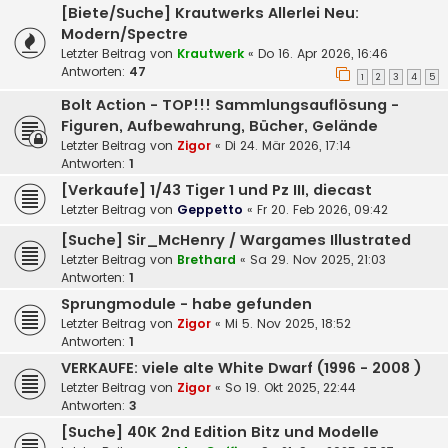
[Biete/Suche] Krautwerks Allerlei Neu:
Modern/Spectre
Letzter Beitrag von
Krautwerk
«
Do 16. Apr 2026, 16:46
Antworten:
47
1
2
3
4
5
Bolt Action - TOP!!! Sammlungsauflösung -
Figuren, Aufbewahrung, Bücher, Gelände
Letzter Beitrag von
Zigor
«
Di 24. Mär 2026, 17:14
Antworten:
1
[Verkaufe] 1/43 Tiger 1 und Pz III, diecast
Letzter Beitrag von
Geppetto
«
Fr 20. Feb 2026, 09:42
[Suche] Sir_McHenry / Wargames Illustrated
Letzter Beitrag von
Brethard
«
Sa 29. Nov 2025, 21:03
Antworten:
1
Sprungmodule - habe gefunden
Letzter Beitrag von
Zigor
«
Mi 5. Nov 2025, 18:52
Antworten:
1
VERKAUFE: viele alte White Dwarf (1996 - 2008 )
Letzter Beitrag von
Zigor
«
So 19. Okt 2025, 22:44
Antworten:
3
[Suche] 40K 2nd Edition Bitz und Modelle