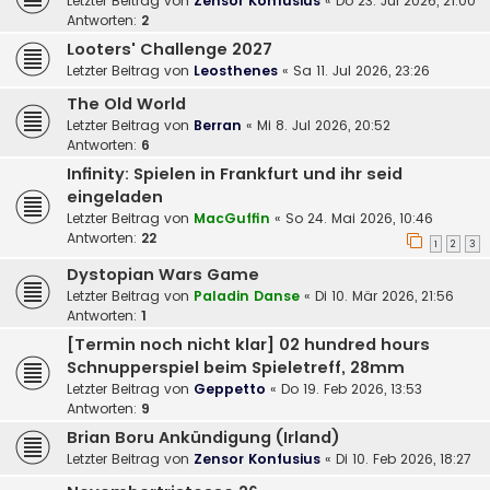
Letzter Beitrag von
Zensor Konfusius
«
Do 23. Jul 2026, 21:00
Antworten:
2
Looters' Challenge 2027
Letzter Beitrag von
Leosthenes
«
Sa 11. Jul 2026, 23:26
The Old World
Letzter Beitrag von
Berran
«
Mi 8. Jul 2026, 20:52
Antworten:
6
Infinity: Spielen in Frankfurt und ihr seid
eingeladen
Letzter Beitrag von
MacGuffin
«
So 24. Mai 2026, 10:46
Antworten:
22
1
2
3
Dystopian Wars Game
Letzter Beitrag von
Paladin Danse
«
Di 10. Mär 2026, 21:56
Antworten:
1
[Termin noch nicht klar] 02 hundred hours
Schnupperspiel beim Spieletreff, 28mm
Letzter Beitrag von
Geppetto
«
Do 19. Feb 2026, 13:53
Antworten:
9
Brian Boru Ankündigung (Irland)
Letzter Beitrag von
Zensor Konfusius
«
Di 10. Feb 2026, 18:27