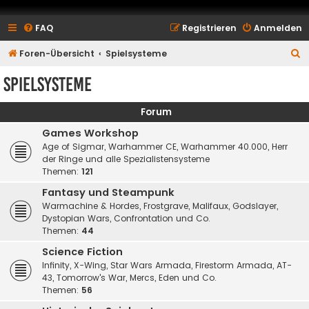
FAQ
Registrieren
Anmelden
S
Foren-Übersicht
Spielsysteme
u
Spielsysteme
c
h
Forum
e
Games Workshop
Age of Sigmar, Warhammer CE, Warhammer 40.000, Herr
der Ringe und alle Spezialistensysteme
Themen:
121
Fantasy und Steampunk
Warmachine & Hordes, Frostgrave, Malifaux, Godslayer,
Dystopian Wars, Confrontation und Co.
Themen:
44
Science Fiction
Infinity, X-Wing, Star Wars Armada, Firestorm Armada, AT-
43, Tomorrow's War, Mercs, Eden und Co.
Themen:
56