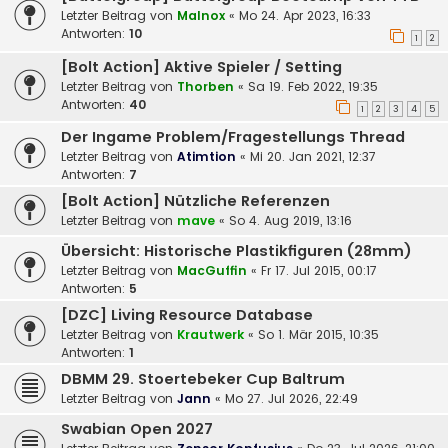
Letzter Beitrag von
Malnox
«
Mo 24. Apr 2023, 16:33
Antworten:
10
1
2
[Bolt Action] Aktive Spieler / Setting
Letzter Beitrag von
Thorben
«
Sa 19. Feb 2022, 19:35
Antworten:
40
1
2
3
4
5
Der Ingame Problem/Fragestellungs Thread
Letzter Beitrag von
Atimtion
«
Mi 20. Jan 2021, 12:37
Antworten:
7
[Bolt Action] Nützliche Referenzen
Letzter Beitrag von
mave
«
So 4. Aug 2019, 13:16
Übersicht: Historische Plastikfiguren (28mm)
Letzter Beitrag von
MacGuffin
«
Fr 17. Jul 2015, 00:17
Antworten:
5
[DZC] Living Resource Database
Letzter Beitrag von
Krautwerk
«
So 1. Mär 2015, 10:35
Antworten:
1
DBMM 29. Stoertebeker Cup Baltrum
Letzter Beitrag von
Jann
«
Mo 27. Jul 2026, 22:49
Swabian Open 2027