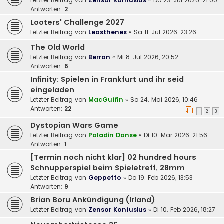
Letzter Beitrag von
Zensor Konfusius
«
Do 23. Jul 2026, 21:00
Antworten:
2
Looters' Challenge 2027
Letzter Beitrag von
Leosthenes
«
Sa 11. Jul 2026, 23:26
The Old World
Letzter Beitrag von
Berran
«
Mi 8. Jul 2026, 20:52
Antworten:
6
Infinity: Spielen in Frankfurt und ihr seid
eingeladen
Letzter Beitrag von
MacGuffin
«
So 24. Mai 2026, 10:46
Antworten:
22
1
2
3
Dystopian Wars Game
Letzter Beitrag von
Paladin Danse
«
Di 10. Mär 2026, 21:56
Antworten:
1
[Termin noch nicht klar] 02 hundred hours
Schnupperspiel beim Spieletreff, 28mm
Letzter Beitrag von
Geppetto
«
Do 19. Feb 2026, 13:53
Antworten:
9
Brian Boru Ankündigung (Irland)
Letzter Beitrag von
Zensor Konfusius
«
Di 10. Feb 2026, 18:27