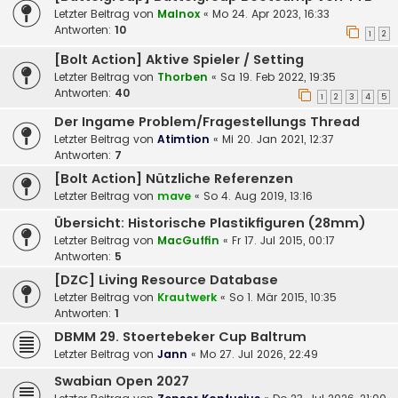
Letzter Beitrag von
Malnox
«
Mo 24. Apr 2023, 16:33
Antworten:
10
1
2
[Bolt Action] Aktive Spieler / Setting
Letzter Beitrag von
Thorben
«
Sa 19. Feb 2022, 19:35
Antworten:
40
1
2
3
4
5
Der Ingame Problem/Fragestellungs Thread
Letzter Beitrag von
Atimtion
«
Mi 20. Jan 2021, 12:37
Antworten:
7
[Bolt Action] Nützliche Referenzen
Letzter Beitrag von
mave
«
So 4. Aug 2019, 13:16
Übersicht: Historische Plastikfiguren (28mm)
Letzter Beitrag von
MacGuffin
«
Fr 17. Jul 2015, 00:17
Antworten:
5
[DZC] Living Resource Database
Letzter Beitrag von
Krautwerk
«
So 1. Mär 2015, 10:35
Antworten:
1
DBMM 29. Stoertebeker Cup Baltrum
Letzter Beitrag von
Jann
«
Mo 27. Jul 2026, 22:49
Swabian Open 2027