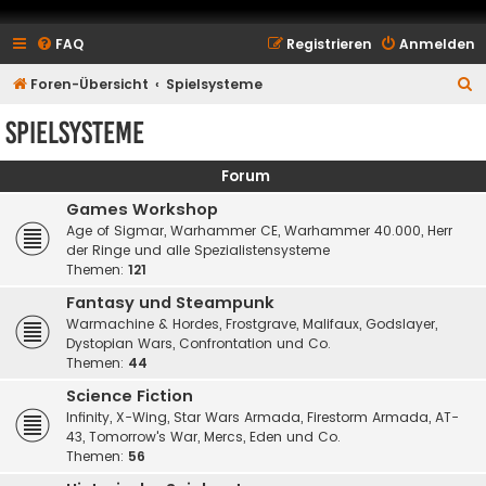
FAQ
Registrieren
Anmelden
S
Foren-Übersicht
Spielsysteme
u
Spielsysteme
c
h
Forum
e
Games Workshop
Age of Sigmar, Warhammer CE, Warhammer 40.000, Herr
der Ringe und alle Spezialistensysteme
Themen:
121
Fantasy und Steampunk
Warmachine & Hordes, Frostgrave, Malifaux, Godslayer,
Dystopian Wars, Confrontation und Co.
Themen:
44
Science Fiction
Infinity, X-Wing, Star Wars Armada, Firestorm Armada, AT-
43, Tomorrow's War, Mercs, Eden und Co.
Themen:
56