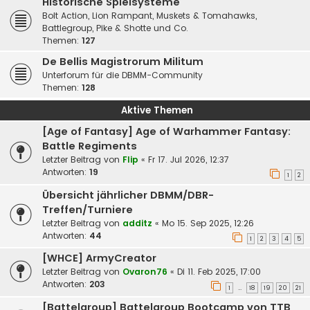
Historische Spielsysteme
Bolt Action, Lion Rampant, Muskets & Tomahawks,
Battlegroup, Pike & Shotte und Co.
Themen:
127
De Bellis Magistrorum Militum
Unterforum für die DBMM-Community
Themen:
128
Aktive Themen
[Age of Fantasy] Age of Warhammer Fantasy:
Battle Regiments
Letzter Beitrag von
Flip
«
Fr 17. Jul 2026, 12:37
Antworten:
19
1
2
Übersicht jährlicher DBMM/DBR-
Treffen/Turniere
Letzter Beitrag von
additz
«
Mo 15. Sep 2025, 12:26
Antworten:
44
1
2
3
4
5
[WHCE] ArmyCreator
Letzter Beitrag von
Ovaron76
«
Di 11. Feb 2025, 17:00
Antworten:
203
1
18
19
20
21
…
[Battelgroup] Battelgroup Bootcamp von TTB