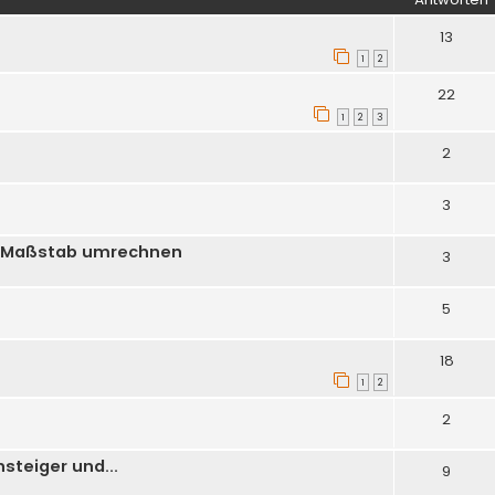
13
1
2
22
1
2
3
2
0
3
en Maßstab umrechnen
3
5
7
18
1
2
2
steiger und...
9