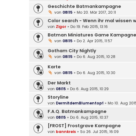
Geschichte Batmankampagne
von
08l15
»
Mo 20. Mär 2017, 20:11
Color search - Wenn ihr mal wissen wol
von
Zigor
»
Do 19. Feb 2015, 13:16
Batman Miniatures Game Kampagn
von
08l15
»
Do 2. Apr 2015, 11:57
Gotham City Nightly
von
08l15
»
Do 6. Aug 2015, 10:28
Karte
von
08l15
»
Do 6. Aug 2015, 10:30
Der Markt
von
08l15
»
Do 6. Aug 2015, 10:29
Storyline
von
DermitdemBlumentopf
»
Mo 10. Aug 2015
F.A.Q. Batmankampagne
von
08l15
»
Do 6. Aug 2015, 10:37
[FROST] Frostgrave Kampagne
von
bannkreis
»
So 26. Jul 2015, 16:09