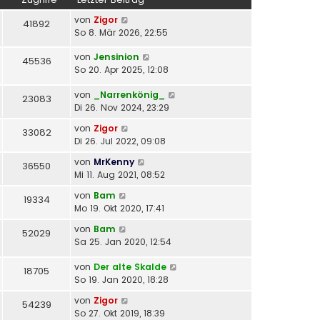
e
g
r
t
s
B
von
Zigor
41892
r
t
e
So 8. Mär 2026, 22:55
a
e
i
g
r
t
von
Jensinion
45536
B
r
So 20. Apr 2025, 12:08
e
a
i
von
_Narrenkönig_
g
23083
t
Di 26. Nov 2024, 23:29
r
von
Zigor
a
33082
Di 26. Jul 2022, 09:08
g
von
MrKenny
36550
Mi 11. Aug 2021, 08:52
von
Bam
19334
Mo 19. Okt 2020, 17:41
von
Bam
52029
Sa 25. Jan 2020, 12:54
von
Der alte Skalde
18705
So 19. Jan 2020, 18:28
von
Zigor
54239
So 27. Okt 2019, 18:39