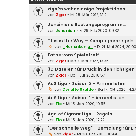
zigoRs wahnsinnige Projektideen
von
Zigor
»
Mi 28. Mär 2012, 13:21
Jensinions Rüstungsprogramm...
von
Jensinion
»
Fr 28. Feb 2020, 09:32
This is the Way – Kampagnenregeln
von
_Narrenkönig_
»
Di 21. Mai 2024, 20:0
Fotos vom Spieletreff
von
Zigor
»
Mo 2. Mai 2022, 13:35
3D Dateien für Druck in den richtig
von
Zigor
»
Do 1. Jul 2021, 10:57
AoS Liga - Saison 2 - Armeelisten
von
Der alte Skalde
»
Sa 17. Okt 2020, 14:2
AoS Liga - Saison 1 - Armeelisten
von
Flo
»
Mi 15. Jan 2020, 10:55
Age of Sigmar Liga - Regeln
von
Flo
»
Mi 15. Jan 2020, 12:22
"Der schnelle Weg" - Bemalung für Ein
von
Zigor
»
Mi 28. Dez 2016, 00:44