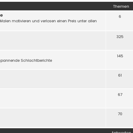
Themen
ge
6
len motivieren und verlosen einen Preis unter allen
325
145
 spannende Schlachtberichte
61
67
70
Antworten