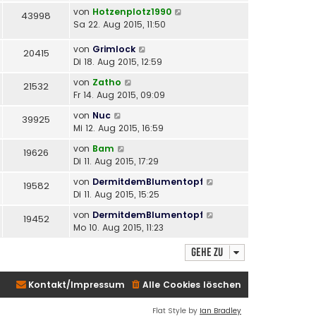
von
Hotzenplotz1990
43998
Sa 22. Aug 2015, 11:50
von
Grimlock
20415
Di 18. Aug 2015, 12:59
von
Zatho
21532
Fr 14. Aug 2015, 09:09
von
Nuc
39925
Mi 12. Aug 2015, 16:59
von
Bam
19626
Di 11. Aug 2015, 17:29
von
DermitdemBlumentopf
19582
Di 11. Aug 2015, 15:25
von
DermitdemBlumentopf
19452
Mo 10. Aug 2015, 11:23
Gehe zu
Kontakt/Impressum
Alle Cookies löschen
Flat Style by
Ian Bradley