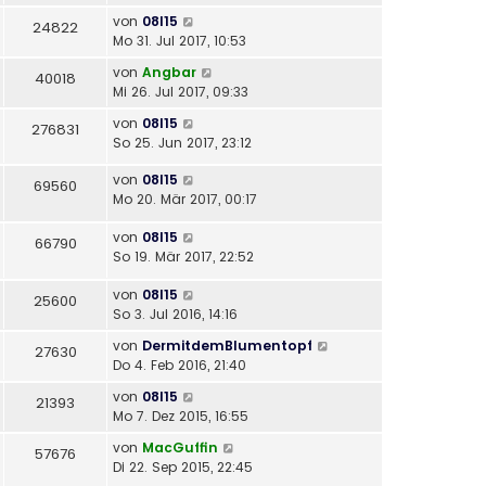
von
08l15
24822
Mo 31. Jul 2017, 10:53
von
Angbar
40018
Mi 26. Jul 2017, 09:33
von
08l15
276831
So 25. Jun 2017, 23:12
von
08l15
69560
Mo 20. Mär 2017, 00:17
von
08l15
66790
So 19. Mär 2017, 22:52
von
08l15
25600
So 3. Jul 2016, 14:16
von
DermitdemBlumentopf
27630
Do 4. Feb 2016, 21:40
von
08l15
21393
Mo 7. Dez 2015, 16:55
von
MacGuffin
57676
Di 22. Sep 2015, 22:45