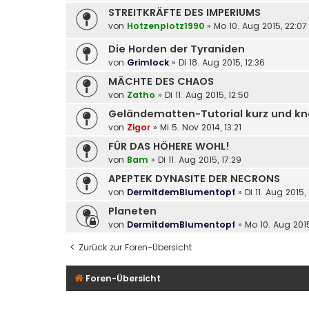
STREITKRÄFTE DES IMPERIUMS
von
Hotzenplotz1990
»
Mo 10. Aug 2015, 22:07
Die Horden der Tyraniden
von
Grimlock
»
Di 18. Aug 2015, 12:36
MÄCHTE DES CHAOS
von
Zatho
»
Di 11. Aug 2015, 12:50
Geländematten-Tutorial kurz und k
von
Zigor
»
Mi 5. Nov 2014, 13:21
FÜR DAS HÖHERE WOHL!
von
Bam
»
Di 11. Aug 2015, 17:29
APEPTEK DYNASITE DER NECRONS
von
DermitdemBlumentopf
»
Di 11. Aug 2015,
Planeten
von
DermitdemBlumentopf
»
Mo 10. Aug 2015
Zurück zur Foren-Übersicht
Foren-Übersicht