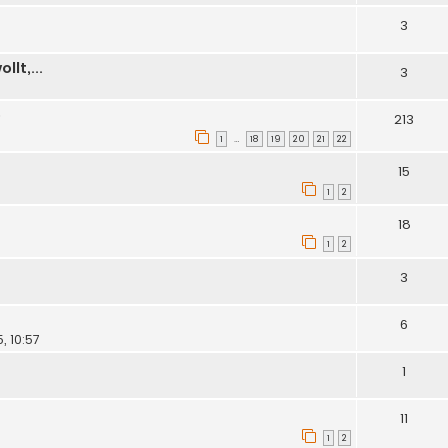
3
lt,...
3
e
213
1
18
19
20
21
22
…
15
1
2
18
1
2
3
6
, 10:57
1
11
1
2