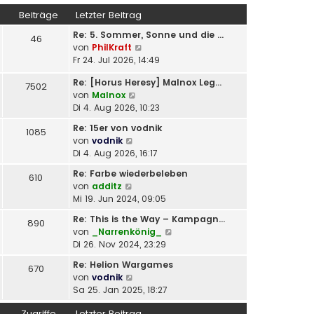
Beiträge
Letzter Beitrag
Re: 5. Sommer, Sonne und die …
46
N
von
PhilKraft
e
Fr 24. Jul 2026, 14:49
u
Re: [Horus Heresy] Malnox Leg…
e
7502
N
von
Malnox
s
e
Di 4. Aug 2026, 10:23
t
u
e
Re: 15er von vodnik
1085
e
r
N
von
vodnik
s
B
e
Di 4. Aug 2026, 16:17
t
e
u
e
i
Re: Farbe wiederbeleben
610
e
r
N
t
von
additz
s
B
e
r
Mi 19. Jun 2024, 09:05
t
e
u
a
e
Re: This is the Way – Kampagn…
i
890
e
g
r
N
von
_Narrenkönig_
t
s
B
e
Di 26. Nov 2024, 23:29
r
t
e
u
a
e
Re: Helion Wargames
i
670
e
g
r
N
von
vodnik
t
s
B
e
Sa 25. Jan 2025, 18:27
r
t
e
u
a
e
i
Zugriffe
Letzter Beitrag