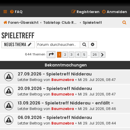
FAQ
Registrieren
Anmelden
S
Foren-Übersicht
Tabletop Club Rhein Main e.V.
Spieletreff
u
Spieletreff
c
Suche
Erweiterte Suche
Neues Thema
h
e
Seite
1
von
26
644 Themen
1
2
3
4
5
…
26
Nächste
Bekanntmachungen
27.09.2026 - Spieletreff Nidderau
Letzter Beitrag von
Baumzebra
«
Mi 29. Jul 2026, 08:47
20.09.2026 - Spieletreff Nidderau
Letzter Beitrag von
Baumzebra
«
Mi 29. Jul 2026, 08:47
13.09.2026 - Spieletreff Nidderau - enfällt -
Letzter Beitrag von
Baumzebra
«
Mi 29. Jul 2026, 08:46
06.09.2026 - Spieletreff Nidderau
Letzter Beitrag von
Baumzebra
«
Mi 29. Jul 2026, 08:44