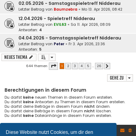
02.05.2026 - Samstagsspieletreff Nidderau
Letzter Beitrag von
Baumzebra
«
Mo 13. Apr 2026, 08:42
12.04.2026 - Spieletreff Nidderau
Letzter Beitrag von
EVIL63
«
Sa 11. Apr 2026, 08:09
Antworten:
4
04.04.2026 - Samstagsspieletreff Nidderau
Letzter Beitrag von
Peter
«
Fr 3. Apr 2026, 23:36
Antworten:
5
Neues Thema
Seite
1
von
26
644 Themen
1
2
3
4
5
…
26
Nächste
Gehe zu
Berechtigungen in diesem Forum
Du darfst
keine
neuen Themen in diesem Forum erstellen.
Du darfst
keine
Antworten zu Themen in diesem Forum erstellen.
Du darfst deine Beiträge in diesem Forum
nicht
ändern.
Du darfst deine Beiträge in diesem Forum
nicht
löschen.
Du darfst
keine
Dateianhänge in diesem Forum erstellen.
Foren-Übersicht
Diese Website nutzt Cookies, um dir den