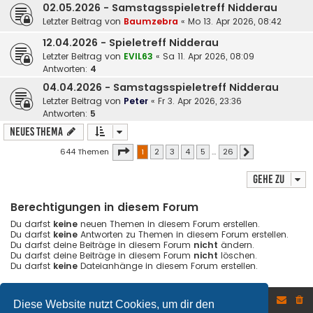
02.05.2026 - Samstagsspieletreff Nidderau
Letzter Beitrag von
Baumzebra
«
Mo 13. Apr 2026, 08:42
12.04.2026 - Spieletreff Nidderau
Letzter Beitrag von
EVIL63
«
Sa 11. Apr 2026, 08:09
Antworten:
4
04.04.2026 - Samstagsspieletreff Nidderau
Letzter Beitrag von
Peter
«
Fr 3. Apr 2026, 23:36
Antworten:
5
Neues Thema
Seite
1
von
26
644 Themen
1
2
3
4
5
…
26
Nächste
Gehe zu
Berechtigungen in diesem Forum
Du darfst
keine
neuen Themen in diesem Forum erstellen.
Du darfst
keine
Antworten zu Themen in diesem Forum erstellen.
Du darfst deine Beiträge in diesem Forum
nicht
ändern.
Du darfst deine Beiträge in diesem Forum
nicht
löschen.
Du darfst
keine
Dateianhänge in diesem Forum erstellen.
Foren-Übersicht
Diese Website nutzt Cookies, um dir den