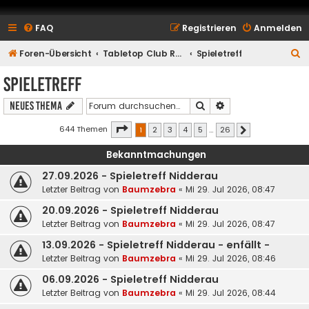
FAQ
Registrieren
Anmelden
S
Foren-Übersicht
Tabletop Club Rhein Main e.V.
Spieletreff
u
Spieletreff
c
Suche
Erweiterte Suche
Neues Thema
h
e
Seite
1
von
26
644 Themen
1
2
3
4
5
…
26
Nächste
Bekanntmachungen
27.09.2026 - Spieletreff Nidderau
Letzter Beitrag von
Baumzebra
«
Mi 29. Jul 2026, 08:47
20.09.2026 - Spieletreff Nidderau
Letzter Beitrag von
Baumzebra
«
Mi 29. Jul 2026, 08:47
13.09.2026 - Spieletreff Nidderau - enfällt -
Letzter Beitrag von
Baumzebra
«
Mi 29. Jul 2026, 08:46
06.09.2026 - Spieletreff Nidderau
Letzter Beitrag von
Baumzebra
«
Mi 29. Jul 2026, 08:44