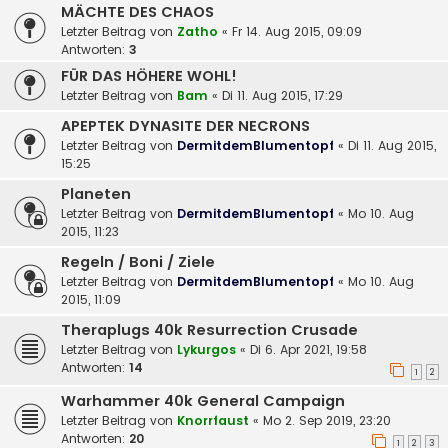
MÄCHTE DES CHAOS
Letzter Beitrag von
Zatho
«
Fr 14. Aug 2015, 09:09
Antworten:
3
FÜR DAS HÖHERE WOHL!
Letzter Beitrag von
Bam
«
Di 11. Aug 2015, 17:29
APEPTEK DYNASITE DER NECRONS
Letzter Beitrag von
DermitdemBlumentopf
«
Di 11. Aug 2015,
15:25
Planeten
Letzter Beitrag von
DermitdemBlumentopf
«
Mo 10. Aug
2015, 11:23
Regeln / Boni / Ziele
Letzter Beitrag von
DermitdemBlumentopf
«
Mo 10. Aug
2015, 11:09
Theraplugs 40k Resurrection Crusade
Letzter Beitrag von
Lykurgos
«
Di 6. Apr 2021, 19:58
Antworten:
14
1
2
Warhammer 40k General Campaign
Letzter Beitrag von
Knorrfaust
«
Mo 2. Sep 2019, 23:20
Antworten:
20
1
2
3