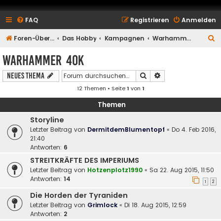
FAQ
Registrieren
Anmelden
S
Foren-Übersicht
Das Hobby
Kampagnen
Warhammer 40k
u
Warhammer 40k
c
Suche
Erweiterte Suche
Neues Thema
h
12 Themen • Seite
1
von
1
e
Themen
Storyline
Letzter Beitrag von
DermitdemBlumentopf
«
Do 4. Feb 2016,
21:40
Antworten:
6
STREITKRÄFTE DES IMPERIUMS
Letzter Beitrag von
Hotzenplotz1990
«
Sa 22. Aug 2015, 11:50
Antworten:
14
1
2
Die Horden der Tyraniden
Letzter Beitrag von
Grimlock
«
Di 18. Aug 2015, 12:59
Antworten:
2