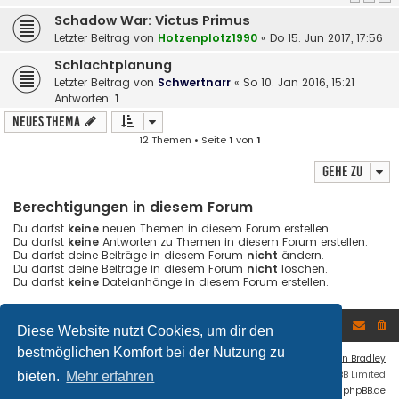
Schadow War: Victus Primus
Letzter Beitrag von
Hotzenplotz1990
«
Do 15. Jun 2017, 17:56
Schlachtplanung
Letzter Beitrag von
Schwertnarr
«
So 10. Jan 2016, 15:21
Antworten:
1
Neues Thema
12 Themen • Seite
1
von
1
Gehe zu
Berechtigungen in diesem Forum
Du darfst
keine
neuen Themen in diesem Forum erstellen.
Du darfst
keine
Antworten zu Themen in diesem Forum erstellen.
Du darfst deine Beiträge in diesem Forum
nicht
ändern.
Du darfst deine Beiträge in diesem Forum
nicht
löschen.
Du darfst
keine
Dateianhänge in diesem Forum erstellen.
Foren-Übersicht
Diese Website nutzt Cookies, um dir den
bestmöglichen Komfort bei der Nutzung zu
Flat Style by
Ian Bradley
Powered by
phpBB
® Forum Software © phpBB Limited
bieten.
Mehr erfahren
Deutsche Übersetzung durch
phpBB.de