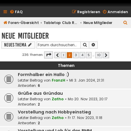
FAQ
Registrieren
Anmelden
S
Foren-Übersicht
Tabletop Club Rhein Main e.V.
Neue Mitglieder
u
Neue Mitglieder
c
Suche
Erweiterte Suche
Neues Thema
h
e
Seite
2
von
10
236 Themen
1
2
3
4
5
…
10
Vorherige
Nächste
Themen
Formhalber ein Hallo :)
Letzter Beitrag von
FranzH
«
Mi 3. Jan 2024, 21:31
Antworten:
6
Grüße aus Gründau
Letzter Beitrag von
Zatho
«
Mo 20. Nov 2023, 20:17
Antworten:
2
Vorstellung nach Hobbyeinstieg
Letzter Beitrag von
Zatho
«
Fr 17. Nov 2023, 11:18
Antworten:
2
Vorstellung und Lob für das RMM