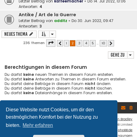
Letzter Beitrag von
kaffeemacher
«
Do 14. Jul 2022, 13:06
Antworten:
4
Antike / Art de la Guerre
Letzter Beitrag von
additz
«
Do 30. Jun 2022, 09:47
Antworten:
3
Neues Thema
Seite
2
von
10
236 Themen
1
2
3
4
5
…
10
Vorherige
Nächste
Gehe zu
Berechtigungen in diesem Forum
Du darfst
keine
neuen Themen in diesem Forum erstellen.
Du darfst
keine
Antworten zu Themen in diesem Forum erstellen.
Du darfst deine Beiträge in diesem Forum
nicht
ändern.
Du darfst deine Beiträge in diesem Forum
nicht
löschen.
Du darfst
keine
Dateianhänge in diesem Forum erstellen.
Foren-Übersicht
Diese Website nutzt Cookies, um dir den
bestmöglichen Komfort bei der Nutzung zu
Flat Style by
Ian Bradley
Powered by
phpBB
® Forum Software © phpBB Limited
bieten.
Mehr erfahren
Deutsche Übersetzung durch
phpBB.de
Datenschutz
|
Nutzungsbedingungen