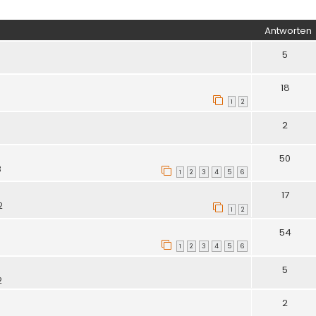
iterte Suche
Antworten
5
7
18
1
2
2
50
3
1
2
3
4
5
6
17
2
1
2
54
1
2
3
4
5
6
5
2
2
6