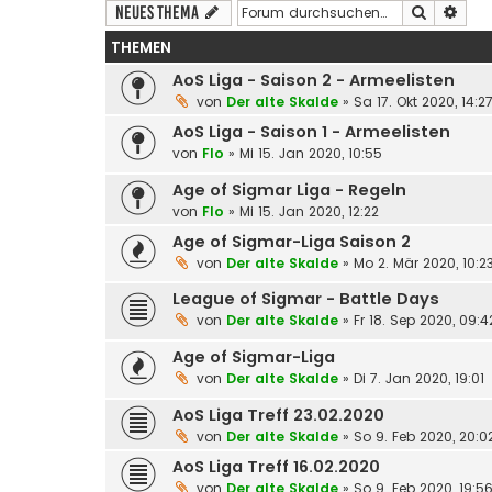
Suche
Erwe
Neues Thema
THEMEN
AoS Liga - Saison 2 - Armeelisten
von
Der alte Skalde
»
Sa 17. Okt 2020, 14:2
AoS Liga - Saison 1 - Armeelisten
von
Flo
»
Mi 15. Jan 2020, 10:55
Age of Sigmar Liga - Regeln
von
Flo
»
Mi 15. Jan 2020, 12:22
Age of Sigmar-Liga Saison 2
von
Der alte Skalde
»
Mo 2. Mär 2020, 10:2
League of Sigmar - Battle Days
von
Der alte Skalde
»
Fr 18. Sep 2020, 09:4
Age of Sigmar-Liga
von
Der alte Skalde
»
Di 7. Jan 2020, 19:01
AoS Liga Treff 23.02.2020
von
Der alte Skalde
»
So 9. Feb 2020, 20:0
AoS Liga Treff 16.02.2020
von
Der alte Skalde
»
So 9. Feb 2020, 19:5