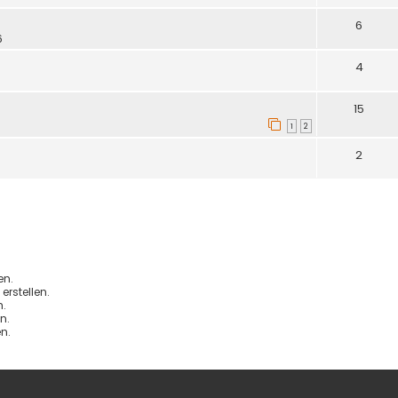
6
6
4
15
1
2
2
en.
rstellen.
.
n.
n.