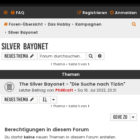
FAQ
Registrieren
Anmelden
S
Foren-Übersicht
Das Hobby
Kampagnen
u
Silver Bayonet
c
Silver Bayonet
h
Suche
Erweiterte Suche
Neues Thema
e
1 Thema • Seite
1
von
1
Themen
The Silver Bayonet - "Die Suche nach Tizón"
Letzter Beitrag von
PhilKraft
«
Sa 16. Jul 2022, 23:21
Neues Thema
1 Thema • Seite
1
von
1
Gehe zu
Berechtigungen in diesem Forum
Du darfst
keine
neuen Themen in diesem Forum erstellen.