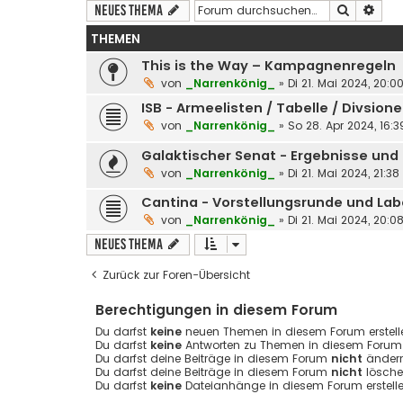
Suche
Erwe
Neues Thema
THEMEN
This is the Way – Kampagnenregeln
von
_Narrenkönig_
»
Di 21. Mai 2024, 20:0
ISB - Armeelisten / Tabelle / Divsion
von
_Narrenkönig_
»
So 28. Apr 2024, 16:3
Galaktischer Senat - Ergebnisse und 
von
_Narrenkönig_
»
Di 21. Mai 2024, 21:38
Cantina - Vorstellungsrunde und La
von
_Narrenkönig_
»
Di 21. Mai 2024, 20:0
Neues Thema
Zurück zur Foren-Übersicht
Berechtigungen in diesem Forum
Du darfst
keine
neuen Themen in diesem Forum erstell
Du darfst
keine
Antworten zu Themen in diesem Forum e
Du darfst deine Beiträge in diesem Forum
nicht
ändern
Du darfst deine Beiträge in diesem Forum
nicht
lösche
Du darfst
keine
Dateianhänge in diesem Forum erstelle