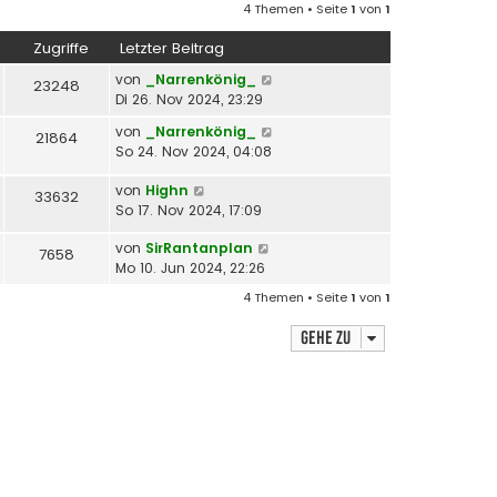
4 Themen • Seite
1
von
1
Zugriffe
Letzter Beitrag
von
_Narrenkönig_
23248
Di 26. Nov 2024, 23:29
von
_Narrenkönig_
21864
So 24. Nov 2024, 04:08
von
Highn
33632
So 17. Nov 2024, 17:09
von
SirRantanplan
7658
Mo 10. Jun 2024, 22:26
4 Themen • Seite
1
von
1
Gehe zu