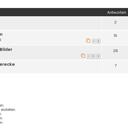
iterte Suche
Antworten
2
0
en
15
9
1
2
Bilder
28
1
2
3
berecke
7
8
en.
rstellen.
.
n.
n.