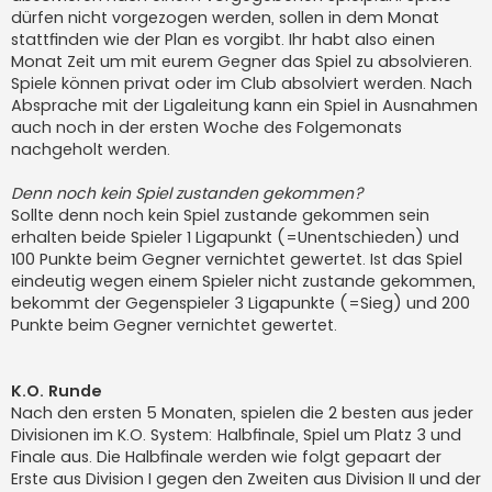
dürfen nicht vorgezogen werden, sollen in dem Monat
stattfinden wie der Plan es vorgibt. Ihr habt also einen
Monat Zeit um mit eurem Gegner das Spiel zu absolvieren.
Spiele können privat oder im Club absolviert werden. Nach
Absprache mit der Ligaleitung kann ein Spiel in Ausnahmen
auch noch in der ersten Woche des Folgemonats
nachgeholt werden.
Denn noch kein Spiel zustanden gekommen?
Sollte denn noch kein Spiel zustande gekommen sein
erhalten beide Spieler 1 Ligapunkt (=Unentschieden) und
100 Punkte beim Gegner vernichtet gewertet. Ist das Spiel
eindeutig wegen einem Spieler nicht zustande gekommen,
bekommt der Gegenspieler 3 Ligapunkte (=Sieg) und 200
Punkte beim Gegner vernichtet gewertet.
K.O. Runde
Nach den ersten 5 Monaten, spielen die 2 besten aus jeder
Divisionen im K.O. System: Halbfinale, Spiel um Platz 3 und
Finale aus. Die Halbfinale werden wie folgt gepaart der
Erste aus Division I gegen den Zweiten aus Division II und der