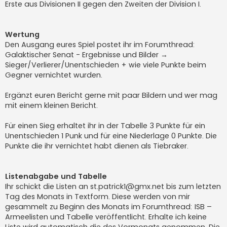
Erste aus Divisionen II gegen den Zweiten der Division I.
Wertung
Den Ausgang eures Spiel postet ihr im Forumthread:
Galaktischer Senat - Ergebnisse und Bilder →
Sieger/Verlierer/Unentschieden + wie viele Punkte beim
Gegner vernichtet wurden.
Ergänzt euren Bericht gerne mit paar Bildern und wer mag
mit einem kleinen Bericht.
Für einen Sieg erhaltet ihr in der Tabelle 3 Punkte für ein
Unentschieden 1 Punk und für eine Niederlage 0 Punkte. Die
Punkte die ihr vernichtet habt dienen als Tiebraker.
Listenabgabe und Tabelle
Ihr schickt die Listen an
st.patrick1@gmx.net
bis zum letzten
Tag des Monats in Textform. Diese werden von mir
gesammelt zu Beginn des Monats im Forumthread: ISB –
Armeelisten und Tabelle veröffentlicht. Erhalte ich keine
Liste wird automatisch die des Vormonats genommen. Die