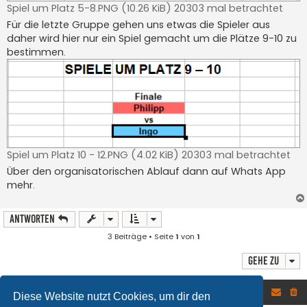
Spiel um Platz 5-8.PNG (10.26 KiB) 20303 mal betrachtet
Für die letzte Gruppe gehen uns etwas die Spieler aus
daher wird hier nur ein Spiel gemacht um die Plätze 9-10 zu
bestimmen.
Spiel um Platz 10 - 12.PNG (4.02 KiB) 20303 mal betrachtet
Über den organisatorischen Ablauf dann auf Whats App
mehr.
Antworten
3 Beiträge • Seite
1
von
1
Gehe zu
Foren-Übersicht
Diese Website nutzt Cookies, um dir den