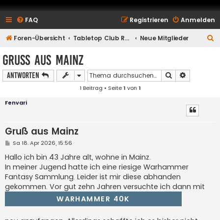
FAQ
Registrieren
Anmelden
S
Foren-Übersicht
Tabletop Club Rhein Main e.V.
Neue Mitglieder
u
Gruß aus Mainz
c
Suche
Erweiterte
Antworten
h
1 Beitrag • Seite
1
von
1
e
Fenvari
Gruß aus Mainz
B
Sa 18. Apr 2026, 15:56
e
i
Hallo ich bin 43 Jahre alt, wohne in Mainz.
t
In meiner Jugend hatte ich eine riesige Warhammer
r
a
Fantasy Sammlung. Leider ist mir diese abhanden
g
gekommen. Vor gut zehn Jahren versuchte ich dann mit
WARHAMMER 40K