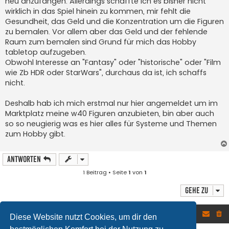
neu anzufangen. Allerdings schaffte ich es bisher nicht
wirklich in das Spiel hinein zu kommen, mir fehlt die
Gesundheit, das Geld und die Konzentration um die Figuren
zu bemalen. Vor allem aber das Geld und der fehlende
Raum zum bemalen sind Grund für mich das Hobby
tabletop aufzugeben.
Obwohl Interesse an "Fantasy" oder "historische" oder "Film
wie Zb HDR oder StarWars", durchaus da ist, ich schaffs
nicht.
Deshalb hab ich mich erstmal nur hier angemeldet um im
Marktplatz meine w40 Figuren anzubieten, bin aber auch
so so neugierig was es hier alles für Systeme und Themen
zum Hobby gibt.
Antworten
1 Beitrag • Seite
1
von
1
Gehe zu
Foren-Übersicht
Diese Website nutzt Cookies, um dir den