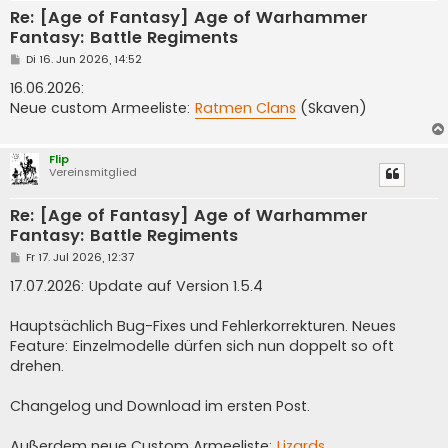
Re: [Age of Fantasy] Age of Warhammer
Fantasy: Battle Regiments
B
Di 16. Jun 2026, 14:52
e
i
16.06.2026:
t
Neue custom Armeeliste:
Ratmen Clans
(Skaven)
r
a
g
Flip
Vereinsmitglied
Re: [Age of Fantasy] Age of Warhammer
Fantasy: Battle Regiments
B
Fr 17. Jul 2026, 12:37
e
i
17.07.2026: Update auf Version 1.5.4
t
r
a
Hauptsächlich Bug-Fixes und Fehlerkorrekturen. Neues
g
Feature: Einzelmodelle dürfen sich nun doppelt so oft
drehen.
Changelog und Download im ersten Post.
Außerdem neue Custom Armeeliste:
Lizards