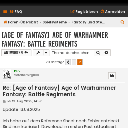
FAQ
Registrieren
Anmelden
S
Foren-Übersicht
Spielsysteme
Fantasy und Steampunk
u
[Age of Fantasy] Age of Warhammer
c
Fantasy: Battle Regiments
h
e
Suche
Erweiterte
Antworten
20 Beiträge
1
2
Vorherige
Flip
Vereinsmitglied
Re: [Age of Fantasy] Age of Warhammer
Fantasy: Battle Regiments
B
Mi 13. Aug 2025, 14:52
e
i
Update 13.08.2025
t
r
a
Ich habe auf dem Reference Sheet noch Fehler entdeckt.
g
Sind nun korrigiert. Download im ersten Post aktualisiert.