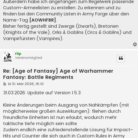
Außerdem habe ich angefangen zum Regelwerk passende
Custom-Armeelisten zu erstellen. Zu erkennen und zu
finden bei den Community Listen in Army Forge über den
Name-Tag
[AOWHFBR]
.
Bisher fertig gestellt sind Zwerge (Dwarfs), Bretonen
(Knights of the Vale), Orks & Goblins (Orcs & Goblins) und
Vampirfürsten (Vampires).
Flip
Vereinsmitglied
Re: [Age of Fantasy] Age of Warhammer
Fantasy: Battle Regiments
B
Di 31. Mär 2026, 16:10
e
i
31.03.2026: Update auf Version 1.5.3
t
r
a
Kleine Änderungen beim Ausgang von Nahkämpfen (mit
g
möglicherweise großen Auswirkungen): fliehen durch
freundliche Einheiten ist nun erlaubt, wodurch mehr
taktische tiefe möglich sein sollte.
Zudem endlich eine zufriedenstellende Lösung für Impact-
Hits und Counter die sich auch in Custom Rules in Army