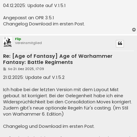
e
i
04.12.2025: Update auf V.1.5.1
t
r
a
Angepasst an OPR 3.5.1
g
Changelog Download im ersten Post.
Flip
Vereinsmitglied
Re: [Age of Fantasy] Age of Warhammer
Fantasy: Battle Regiments
B
So 21. Dez 2025, 17:09
e
i
21.12.2025: Update auf V.1.5.2
t
r
a
Ich habe bei der letzten Version mit dem Layout Mist
g
gebaut. Ist korrigiert. Bei der Gelegenheit habe ich eine
Widersprüchlichkeit bei den Consolidation Moves korrigiert.
Zudem gibt's neue optionale Regeln für's casting. (Im Stil
von Warhammer 6. Edition)
Changelog und Download im ersten Post.