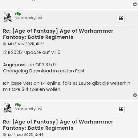
Flip
Vereinsmitglied
Re: [Age of Fantasy] Age of Warhammer
Fantasy: Battle Regiments
B
Mi 12. Nov 2025, 15:24
e
i
12.11.2025: Update auf V.1.5
t
r
a
Angepasst an OPR 3.5.0
g
Changelog Download im ersten Post.
Ich lasse Version 1.4 online, falls es Leute gibt die weiterhin
mit OPR 3.4 spielen wollen.
Flip
Vereinsmitglied
Re: [Age of Fantasy] Age of Warhammer
Fantasy: Battle Regiments
B
Do 4. Dez 2025, 12:44