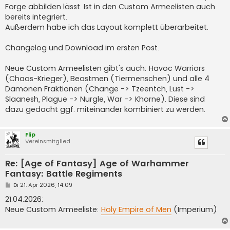
Forge abbilden lässt. Ist in den Custom Armeelisten auch
bereits integriert.
Außerdem habe ich das Layout komplett überarbeitet.
Changelog und Download im ersten Post.
Neue Custom Armeelisten gibt's auch: Havoc Warriors
(Chaos-Krieger), Beastmen (Tiermenschen) und alle 4
Dämonen Fraktionen (Change -> Tzeentch, Lust ->
Slaanesh, Plague -> Nurgle, War -> Khorne). Diese sind
dazu gedacht ggf. miteinander kombiniert zu werden.
Flip
Vereinsmitglied
Re: [Age of Fantasy] Age of Warhammer
Fantasy: Battle Regiments
B
Di 21. Apr 2026, 14:09
e
i
21.04.2026:
t
Neue Custom Armeeliste:
Holy Empire of Men
(Imperium)
r
a
g