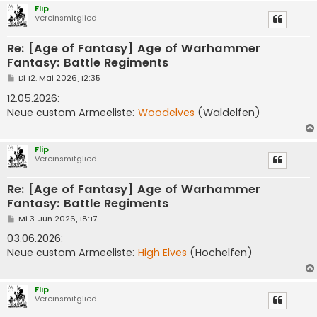
Flip
Vereinsmitglied
Re: [Age of Fantasy] Age of Warhammer
Fantasy: Battle Regiments
B
Di 12. Mai 2026, 12:35
e
i
12.05.2026:
t
Neue custom Armeeliste:
Woodelves
(Waldelfen)
r
a
g
Flip
Vereinsmitglied
Re: [Age of Fantasy] Age of Warhammer
Fantasy: Battle Regiments
B
Mi 3. Jun 2026, 18:17
e
i
03.06.2026:
t
Neue custom Armeeliste:
High Elves
(Hochelfen)
r
a
g
Flip
Vereinsmitglied