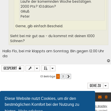
Laufe der komemnden Woche bestätigen.
2000 Pts? 10.Edition?
GRuß
Peter
Gerne, gib einfach Bescheid.
Sieht bei mir gut aus - du kommst mit deinen 1000
Söhnen?
Hallo Flo, bei mir klappts am Sonntag. Bin gegen 12.00 Uhr
da
Gesperrt
13 Beiträge
1
2
Nächste
Gehe zu
Foren-Übersicht
Diese Website nutzt Cookies, um dir den
bestmöglichen Komfort bei der Nutzung zu
Flat Style by
Ian Bradley
Powered by
phpBB
® Forum Software © phpBB Limited