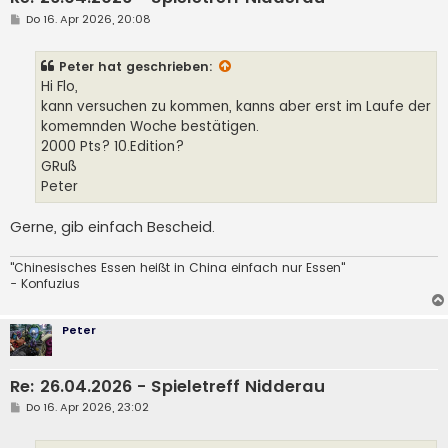
B
Do 16. Apr 2026, 20:08
e
i
t
Peter
hat geschrieben:
r
a
Hi Flo,
g
kann versuchen zu kommen, kanns aber erst im Laufe der
komemnden Woche bestätigen.
2000 Pts? 10.Edition?
GRuß
Peter
Gerne, gib einfach Bescheid.
"Chinesisches Essen heißt in China einfach nur Essen"
- Konfuzius
Peter
Re: 26.04.2026 - Spieletreff Nidderau
B
Do 16. Apr 2026, 23:02
e
i
t