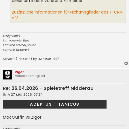
diese bitte dem Vorstand zu melden.
Zusätzliche Informationen für Nichtmitglieder des TTCRM
e.V.
O'Nightspirit
I am one with thee
I am the eternal power
I am the Emperor!
Alsvartr (The Oath) by EMPEROR, 1997
Zigor
Vorstandsmitglied
Re: 26.04.2026 - Spieletreff Nidderau
B
Fr 27. Mär 2026, 07:24
e
i
ADEPTUS TITANICUS
t
r
a
MacGuffin vs Zigor
g
O'Nightspirit