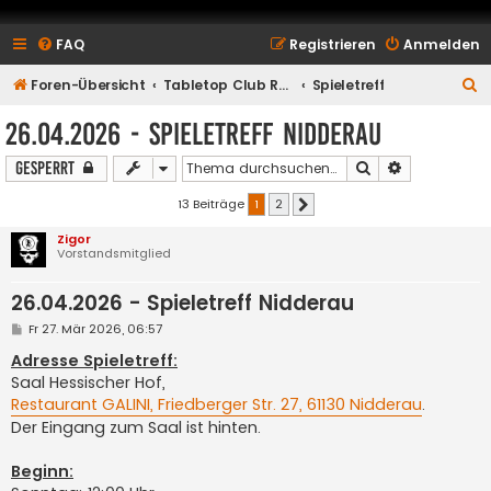
FAQ
Registrieren
Anmelden
S
Foren-Übersicht
Tabletop Club Rhein Main e.V.
Spieletreff
u
26.04.2026 - Spieletreff Nidderau
c
Suche
Erweiterte S
Gesperrt
h
e
13 Beiträge
1
2
Nächste
Zigor
Vorstandsmitglied
26.04.2026 - Spieletreff Nidderau
B
Fr 27. Mär 2026, 06:57
e
i
Adresse Spieletreff:
t
Saal Hessischer Hof,
r
a
Restaurant GALINI, Friedberger Str. 27, 61130 Nidderau
.
g
Der Eingang zum Saal ist hinten.
Beginn: