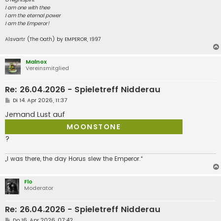
I am one with thee
I am the eternal power
I am the Emperor!
Alsvartr (The Oath) by EMPEROR, 1997
Malnox
Vereinsmitglied
Re: 26.04.2026 - Spieletreff Nidderau
B
Di 14. Apr 2026, 11:37
e
i
Jemand Lust auf
t
r
MOONSTONE
a
?
g
„I was there, the day Horus slew the Emperor.“
Flo
Moderator
Re: 26.04.2026 - Spieletreff Nidderau
B
Do 16. Apr 2026, 07:42