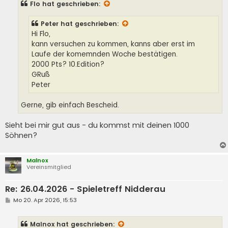
Flo
hat geschrieben:
r
a
g
Peter
hat geschrieben:
Hi Flo,
kann versuchen zu kommen, kanns aber erst im
Laufe der komemnden Woche bestätigen.
2000 Pts? 10.Edition?
GRuß
Peter
Gerne, gib einfach Bescheid.
Sieht bei mir gut aus - du kommst mit deinen 1000
Söhnen?
Malnox
Vereinsmitglied
Re: 26.04.2026 - Spieletreff Nidderau
B
Mo 20. Apr 2026, 15:53
e
i
t
Malnox
hat geschrieben:
r