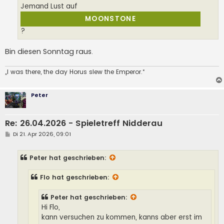
a
Jemand Lust auf
g
MOONSTONE
?
Bin diesen Sonntag raus.
„I was there, the day Horus slew the Emperor.“
Peter
Re: 26.04.2026 - Spieletreff Nidderau
B
Di 21. Apr 2026, 09:01
e
i
t
Peter
hat geschrieben:
r
a
g
Flo
hat geschrieben:
Peter
hat geschrieben:
Hi Flo,
kann versuchen zu kommen, kanns aber erst im