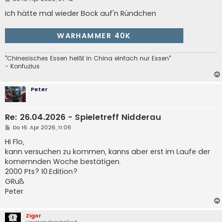
e
i
Ich hätte mal wieder Bock auf'n Ründchen
t
r
a
WARHAMMER 40K
g
"Chinesisches Essen heißt in China einfach nur Essen"
- Konfuzius
Peter
Re: 26.04.2026 - Spieletreff Nidderau
B
Do 16. Apr 2026, 11:06
e
i
Hi Flo,
t
kann versuchen zu kommen, kanns aber erst im Laufe der
r
a
komemnden Woche bestätigen.
g
2000 Pts? 10.Edition?
GRuß
Peter
Zigor