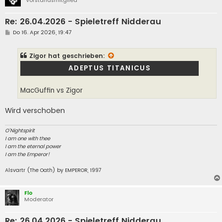
Vorstandsmitglied
Re: 26.04.2026 - Spieletreff Nidderau
B
Do 16. Apr 2026, 19:47
e
i
t
Zigor
hat geschrieben:
r
a
ADEPTUS TITANICUS
g
MacGuffin vs Zigor
Wird verschoben
O'Nightspirit
I am one with thee
I am the eternal power
I am the Emperor!
Alsvartr (The Oath) by EMPEROR, 1997
Flo
Moderator
Re: 26.04.2026 - Spieletreff Nidderau