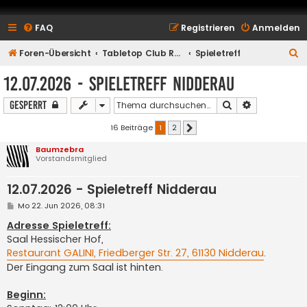
FAQ
Registrieren
Anmelden
S
Foren-Übersicht
Tabletop Club Rhein Main e.V.
Spieletreff
u
12.07.2026 - Spieletreff Nidderau
c
Suche
Erweiterte S
Gesperrt
h
e
16 Beiträge
1
2
Nächste
Baumzebra
Vorstandsmitglied
12.07.2026 - Spieletreff Nidderau
B
Mo 22. Jun 2026, 08:31
e
i
Adresse Spieletreff:
t
Saal Hessischer Hof,
r
a
Restaurant GALINI, Friedberger Str. 27, 61130 Nidderau
.
g
Der Eingang zum Saal ist hinten.
Beginn: