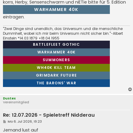
korrs, Herby, Sensenschwarm und niETie bitte für 5. Edition
r
a
WARHAMMER 40K
g
eintragen.
"Zwei Dinge sind unendlich, das Universum und die menschliche
Dummheit, wobei ich mir beim Universum nicht sicher bin."-Albert
Einstein *14.03.1879 +18.04.1955
BATTLEFLEET GOTHIC
WARHAMMER 40K
SUMMONERS
WH40K KILL TEAM
GRIMDARK FUTURE
THE BARONS' WAR
Dustex
Vereinsmitglied
Re: 12.07.2026 - Spieletreff Nidderau
B
Mo 6. Jul 2026, 19:23
e
i
Jemand lust auf
t