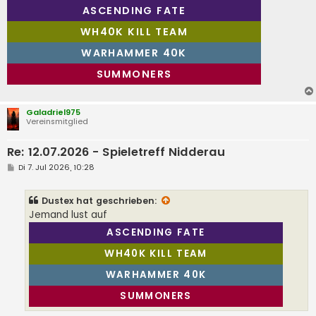
r
ASCENDING FATE
a
g
WH40K KILL TEAM
WARHAMMER 40K
SUMMONERS
Galadriel975
Vereinsmitglied
Re: 12.07.2026 - Spieletreff Nidderau
B
Di 7. Jul 2026, 10:28
e
i
t
Dustex
hat geschrieben:
r
a
Jemand lust auf
g
ASCENDING FATE
WH40K KILL TEAM
WARHAMMER 40K
SUMMONERS