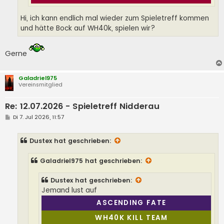
Hi, ich kann endlich mal wieder zum Spieletreff kommen
und hätte Bock auf WH40k, spielen wir?
Gerne
Galadriel975
Vereinsmitglied
Re: 12.07.2026 - Spieletreff Nidderau
B
Di 7. Jul 2026, 11:57
e
i
t
Dustex
hat geschrieben:
r
a
g
Galadriel975
hat geschrieben:
Dustex
hat geschrieben:
Jemand lust auf
ASCENDING FATE
WH40K KILL TEAM