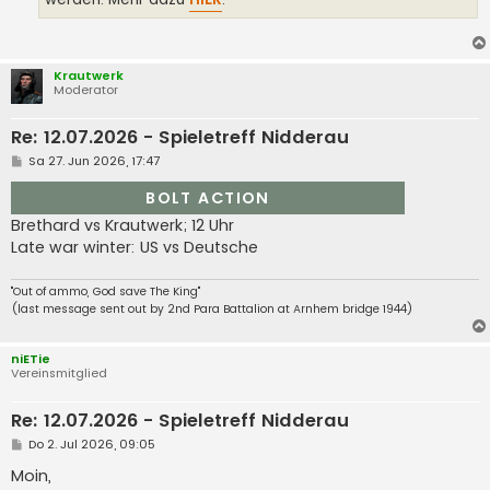
Krautwerk
Moderator
Re: 12.07.2026 - Spieletreff Nidderau
B
Sa 27. Jun 2026, 17:47
e
i
BOLT ACTION
t
r
Brethard vs Krautwerk; 12 Uhr
a
Late war winter: US vs Deutsche
g
"Out of ammo, God save The King"
(last message sent out by 2nd Para Battalion at Arnhem bridge 1944)
niETie
Vereinsmitglied
Re: 12.07.2026 - Spieletreff Nidderau
B
Do 2. Jul 2026, 09:05
e
i
Moin,
t