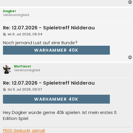
a
g
Dagker
Vereinsmitglied
Re: 12.07.2026 - Spieletreff Nidderau
B
Mi 8. Jul 2026, 08:54
e
i
Noch jemand Lust auf eine Runde?
t
r
WARHAMMER 40K
a
g
Blutfaust
Vereinsmitglied
Re: 12.07.2026 - Spieletreff Nidderau
B
Do 9. Jul 2026, 09:07
e
i
WARHAMMER 40K
t
r
a
Hey Dagker würde gerne 40k spielen. Ist mein erstes 11.
g
Edition Spiel.
P500 Gedruckt, gemalt