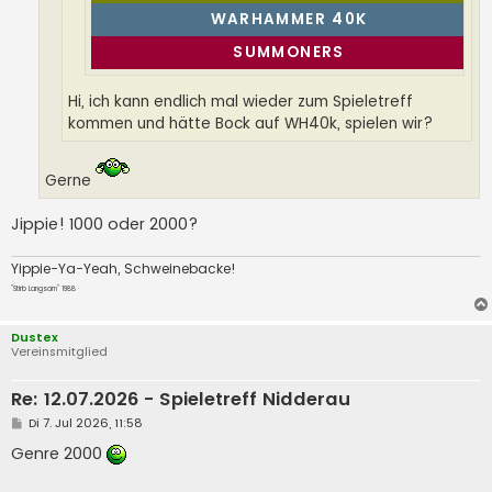
WARHAMMER 40K
SUMMONERS
Hi, ich kann endlich mal wieder zum Spieletreff
kommen und hätte Bock auf WH40k, spielen wir?
Gerne
Jippie! 1000 oder 2000?
Yippie-Ya-Yeah, Schweinebacke!
"Stirb Langsam" 1988
Dustex
Vereinsmitglied
Re: 12.07.2026 - Spieletreff Nidderau
B
Di 7. Jul 2026, 11:58
e
i
Genre 2000
t
r