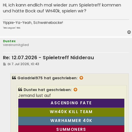
Hi, ich kann endlich mal wieder zum Spieletreff kommen
und hätte Bock auf WH40k, spielen wir?
Yippie-Ya-Yeah, Schweinebacke!
"Stirb Langsam" 1988
Dustex
Vereinsmitglied
Re: 12.07.2026 - Spieletreff Nidderau
B
Di 7. Jul 2026, 10:43
e
i
t
Galadriel975
hat geschrieben:
r
a
g
Dustex
hat geschrieben:
Jemand lust auf
ASCENDING FATE
WH40K KILL TEAM
WARHAMMER 40K
SUMMONERS